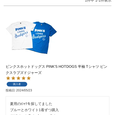
1
件中
1
-
1
件表示
ピンクスホットドッグス PINK’S HOTDOGS 半袖 Tシャツ ピン
クスラブズドジャーズ
購入者
投稿日
2024/05/23
夏用のtｼｬﾂを探してました

ブルーとホワイト1着ずつ購入
