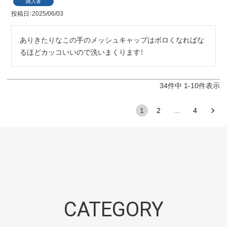
購入者
投稿日
2025/06/03
ありきたりなこの手のメッシュキャップはボロくなればな
るほどカッコいいので洗いまくります！
34
件中
1
-
10
件表示
1
2
…
4
CATEGORY