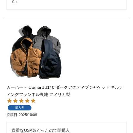
た。
カーハート Carhartt J140 ダックアクティブジャケット キルテ
ィングフランネル裏地 アメリカ製
購入者
投稿日
2025/10/09
貴重なUSA製だったので即購入
