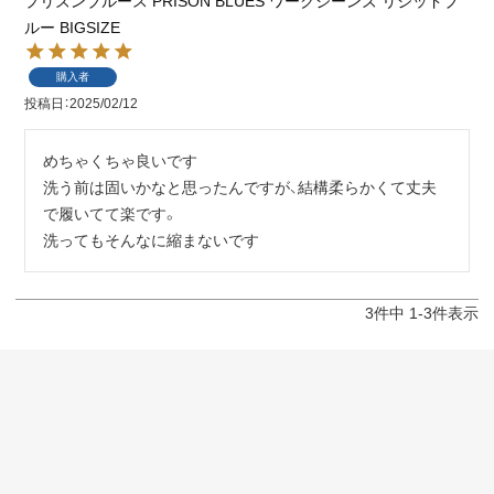
プリズンブルース PRISON BLUES ワークジーンズ リジッドブ
ルー BIGSIZE
購入者
投稿日
2025/02/12
めちゃくちゃ良いです

洗う前は固いかなと思ったんですが、結構柔らかくて丈夫
で履いてて楽です。

洗ってもそんなに縮まないです
3
件中
1
-
3
件表示