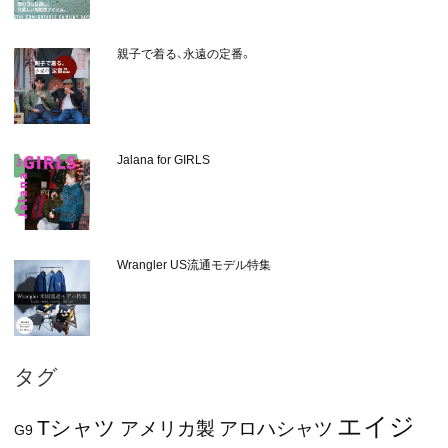
親子で着る、永遠の定番。
Jalana for GIRLS
Wrangler US流通モデル特集
タグ
エイジ
Tシャツ
アメリカ製
アロハシャツ
G9