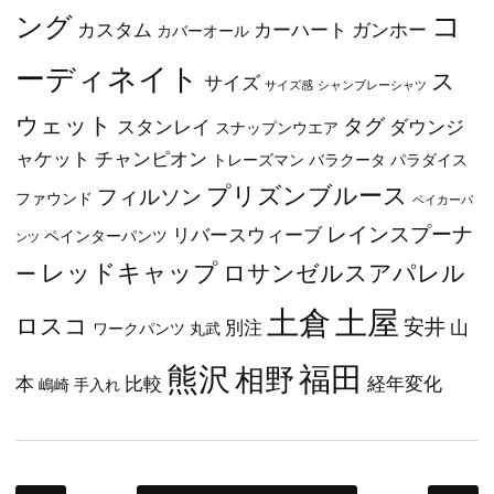
コ
ング
カスタム
カーハート
ガンホー
カバーオール
ーディネイト
ス
サイズ
サイズ感
シャンブレーシャツ
ウェット
タグ
スタンレイ
ダウンジ
スナップンウエア
ャケット
チャンピオン
トレーズマン
バラクータ
パラダイス
プリズンブルース
フィルソン
ファウンド
ベイカーパ
レインスプーナ
リバースウィーブ
ペインターパンツ
ンツ
レッドキャップ
ロサンゼルスアパレル
ー
土屋
土倉
ロスコ
安井
別注
山
ワークパンツ
丸武
福田
熊沢
相野
本
比較
経年変化
嶋崎
手入れ