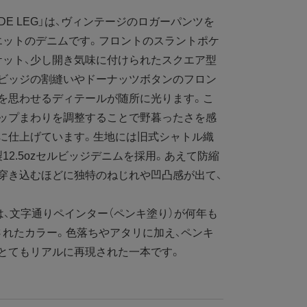
WIDE LEG」は、ヴィンテージのロガーパンツを
エットのデニムです。フロントのスラントポケ
ケット、少し開き気味に付けられたスクエア型
ルビッジの割縫いやドーナッツボタンのフロン
を思わせるディテールが随所に光ります。こ
ヒップまわりを調整することで野暮ったさを感
に仕上げています。生地には旧式シャトル織
2.5ozセルビッジデニムを採用。あえて防縮
穿き込むほどに独特のねじれや凹凸感が出て、
、文字通りペインター（ペンキ塗り）が何年も
れたカラー。色落ちやアタリに加え、ペンキ
とてもリアルに再現された一本です。