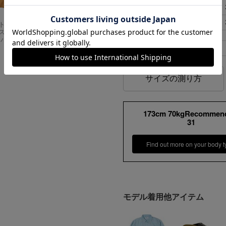
31
84cm
33
90cm
Carhartt
アメリカンクラシッ
スドフィッ
クス AMERICAN CL
ンバスワーク
ASSICS ムービーT
シャツ フォレストガ
ベルトループ幅
ンプ ロゴ＆ベンチ
¥
5,747
サイズの測り方
173cm 70kgRecommen
31
Find out more on your body t
モデル着用他アイテム