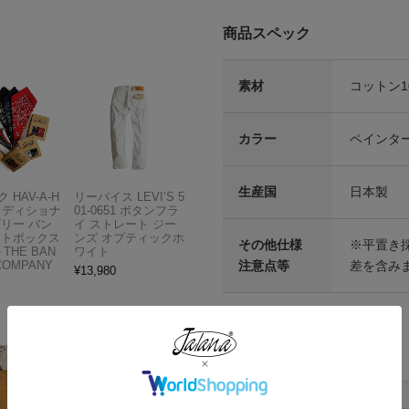
商品スペック
素材
コットン1
カラー
ペインタ
生産国
日本製
 HAV-A-H
リーバイス LEVI’S 5
トラディショナ
01-0651 ボタンフラ
ズリー バン
イ ストレート ジー
フトボックス
ンズ オプティックホ
その他仕様
※平置き
THE BAN
ワイト
注意点等
差を含み
COMPANY
¥
13,980
各部実寸平均値
サイズ
ウエスト