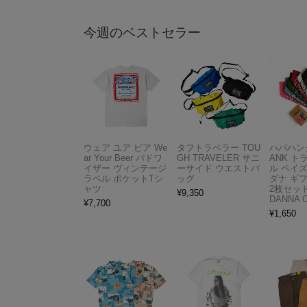
今週のベストセラー
ウェア ユア ビア We
タフトラベラー TOU
ハバハンク
ar Your Beer バドワ
GH TRAVELER サニ
ANK 
イザー ヴィンテージ
ーサイド ウエストバ
ル ペイ
ラベル ポケットTシ
ッグ
ダナ ギ
ャツ
2枚セット
¥
9,350
DANNA 
¥
7,700
¥
1,650