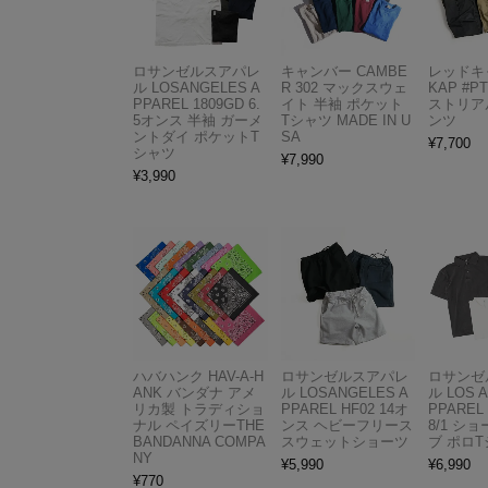
ロサンゼルスアパレ
キャンバー CAMBE
レッドキ
ル LOSANGELES A
R 302 マックスウェ
KAP #P
PPAREL 1809GD 6.
イト 半袖 ポケット
ストリア
5オンス 半袖 ガーメ
Tシャツ MADE IN U
ンツ
ントダイ ポケットT
SA
¥
7,700
シャツ
¥
7,990
¥
3,990
ハバハンク HAV-A-H
ロサンゼルスアパレ
ロサンゼ
ANK バンダナ アメ
ル LOSANGELES A
ル LOS 
リカ製 トラディショ
PPAREL HF02 14オ
PPAREL 
ナル ペイズリーTHE
ンス ヘビーフリース
8/1 シ
BANDANNA COMPA
スウェットショーツ
ブ ポロ
NY
¥
5,990
¥
6,990
¥
770