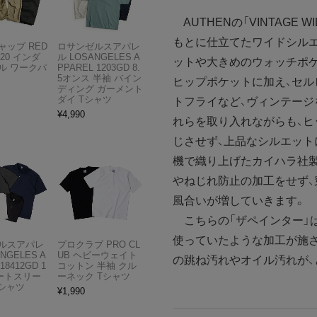
AUTHENの「VINTAGE 
もとに仕立てたワイドシル
ャップ RED
ロサンゼルスアパレ
T20 インダ
ル LOSANGELES A
ットや大きめのウォッチポ
ル ワークパ
PPAREL 1203GD 8.
5オンス 半袖 バイン
ヒップポケットに加え、セ
ディング ガーメント
ダイ Tシャツ
トフライなど、ヴィンテージ
¥
4,990
れらを取り入れながらも、
じさせず、上品なシルエット
機で織り上げたカイハラ社製1
やねじれ防止の加工をせず、
風合いが増していきます。
こちらの「ザペインター」は
使っていたような加工が施さ
ルスアパレ
プロクラブ PRO CL
ANGELES A
UB ヘビーウェイト
の跳ね汚れやオイル汚れが、
18412GD 1
コットン 半袖 クル
ョートスリー
ーネック Tシャツ
Tシャツ
¥
1,990