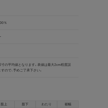
00％
ー
採寸の平均値となります。表値は最大2cm程度誤
ますので、予めご了承下さい。
股上
股下
わたり
裾幅