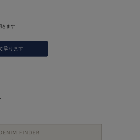
開きます
にて承ります
ー