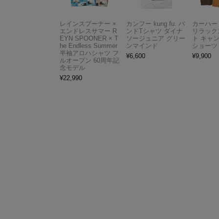
レインスプーナー ×
カンフー kung fu. バ
カーハート 
エンドレスサマー R
ンドTシャツ ダイナ
リラック
EYN SPOONER × T
ソージュニア グリー
ト キャ
he Endless Summer
ンマインド
ショーツ
半袖アロハシャツ フ
¥
6,600
¥
9,900
ルオープン 60周年記
念モデル
¥
22,990