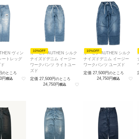
10%OFF
10%OFF
THEN ヴィン
オーセン AUTHEN シルク
オーセン AUTHEN シルク
レートレッグ
ナイズドデニム イージー
ナイズドデニム イージー
ズド
ワークパンツ ライトユー
ワークパンツ ユーズド
ズド
定価
27,500
のところ
のところ
0
24,750
定価
27,500
税込
のところ
税込
24,750
税込