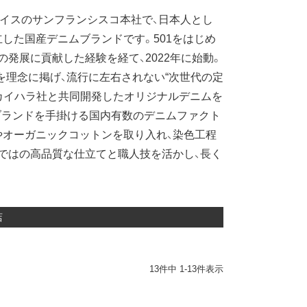
バイスのサンフランシスコ本社で、日本人とし
した国産デニムブランドです。501をはじめ
発展に貢献した経験を経て、2022年に始動。
RLESS」を理念に掲げ、流行に左右されない“次世代の定
カイハラ社と共同開発したオリジナルデニムを
有名ブランドを手掛ける国内有数のデニムファクト
やオーガニックコットンを取り入れ、染色工程
らではの高品質な仕立てと職人技を活かし、長く
店
13
件中
1
-
13
件表示