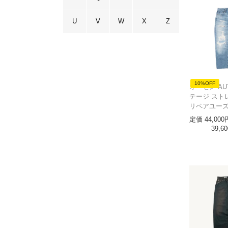
U
V
W
X
Z
10%OFF
オーセン AU
テージ スト
リペアユー
定価
44,000
39,60