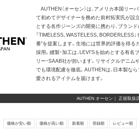
AUTHEN（オーセン）は、アメリカ本国リー
て初めてデザイナーを務めた前村拓実氏が設立
とする名作ジーンズの開発に携わり、ブランドの
「TIMELESS, WASTELESS, BORDE
番”を提案します。生地には世界的評価を得る
採用。縫製・加工は、LEVI’Sを始めとする
リー・SAAB社が担います。リサイクルデニム
でも環境配慮を徹底。AUTHENは、日本製な
愛されるアイテムを届けます。
AUTHEN オーセン｜ 正規取扱
価格が安い順
価格が高い順
新着順
登録順
レビュー順