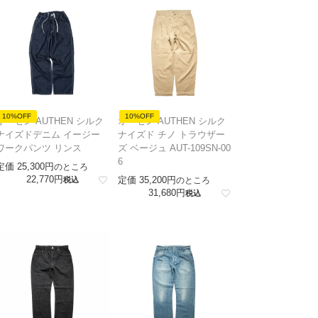
10%OFF
10%OFF
オーセン AUTHEN シルク
オーセン AUTHEN シルク
ナイズドデニム イージー
ナイズド チノ トラウザー
ワークパンツ リンス
ズ ベージュ AUT-109SN-00
6
定価
25,300
のところ
22,770
定価
35,200
税込
のところ
31,680
税込