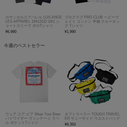
ロサンゼルスアパレル LOS ANGE
プロクラブ PRO CLUB ヘビーウ
LES APPAREL 18412GD 18/1 シ
ェイト コットン 半袖 クルーネッ
ョートスリーブ ポロTシャツ
ク Tシャツ
¥
6,990
¥
1,990
今週のベストセラー
ウェア ユア ビア Wear Your Beer
タフトラベラー TOUGH TRAVEL
バドワイザー ヴィンテージ ラベ
ER サニーサイド ウエストバッグ
ル ポケットTシャツ
¥
9,350