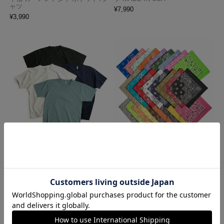
ャツ
¥
7,990
¥
3,990
ロサンゼルスアパレル LOSANGE
ハバハンク HAV-A-HANK バンダ
LES APPAREL 1203GD 8.5オンス
ナ アメリカ製 トラディショナル
半袖 バインディング ガーメント
ペイズリーTHE BANDANNA COM
ダイ Tシャツ
PANY
¥
4,990
¥
770