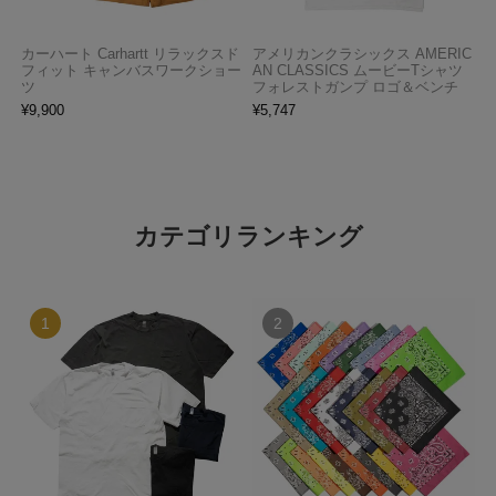
カーハート Carhartt リラックスド
アメリカンクラシックス AMERIC
フィット キャンバスワークショー
AN CLASSICS ムービーTシャツ
ツ
フォレストガンプ ロゴ＆ベンチ
¥
9,900
¥
5,747
カテゴリランキング