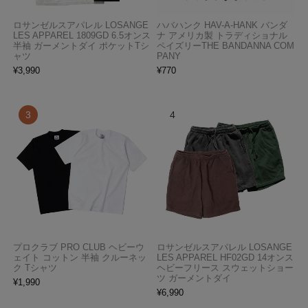
ロサンゼルスアパレル LOSANGE
ハバハンク HAV-A-HANK バンダ
LES APPAREL 1809GD 6.5オンス
ナ アメリカ製 トラディショナル
半袖 ガーメントダイ ポケットTシ
ペイズリーTHE BANDANNA COM
ャツ
PANY
¥
3,990
¥
770
プロクラブ PRO CLUB ヘビーウ
ロサンゼルスアパレル LOSANGE
ェイト コットン 半袖 クルーネッ
LES APPAREL HF02GD 14オンス
ク Tシャツ
ヘビーフリース スウェットショー
ツ ガーメントダイ
¥
1,990
¥
6,990