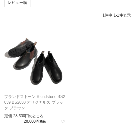
レビュー順
1
件中
1
-
1
件表示
ブランドストーン Blundstone BS2
039 BS2038 オリジナルス ブラッ
ク ブラウン
定価
28,600
のところ
28,600
税込