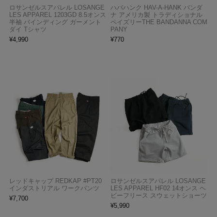
ロサンゼルスアパレル LOSANGE
ハバハンク HAV-A-HANK バンダ
LES APPAREL 1203GD 8.5オンス
ナ アメリカ製 トラディショナル
半袖 バインディング ガーメント
ペイズリーTHE BANDANNA COM
ダイ Tシャツ
PANY
¥
4,990
¥
770
レッドキャップ REDKAP #PT20
ロサンゼルスアパレル LOSANGE
インダストリアル ワークパンツ
LES APPAREL HF02 14オンス ヘ
ビーフリース スウェットショーツ
¥
7,700
¥
5,990