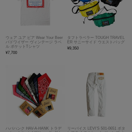
ウェア ユア ビア Wear Your Beer
タフトラベラー TOUGH TRAVEL
バドワイザー ヴィンテージ ラベ
ER サニーサイド ウエストバッグ
ル ポケットTシャツ
¥
9,350
¥
7,700
ハバハンク HAV-A-HANK トラデ
リーバイス LEVI’S 501-0651 ボタ