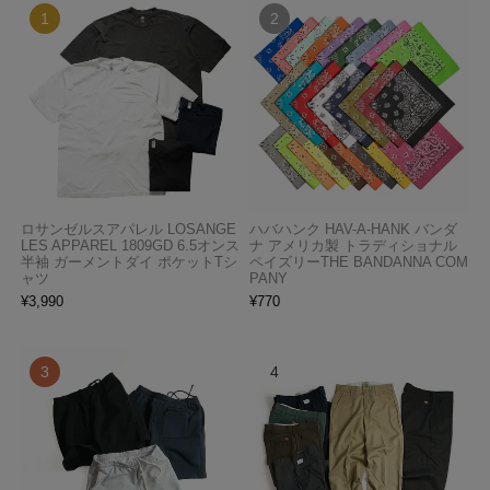
ロサンゼルスアパレル LOSANGE
ハバハンク HAV-A-HANK バンダ
LES APPAREL 1809GD 6.5オンス
ナ アメリカ製 トラディショナル
半袖 ガーメントダイ ポケットTシ
ペイズリーTHE BANDANNA COM
ャツ
PANY
¥
3,990
¥
770