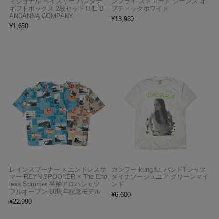
ィショナル ペイズリー バンダナ
ンフライ ストレート ジーンズ オ
ギフトボックス 2枚セットTHE B
プティックホワイト
ANDANNA COMPANY
¥
13,980
¥
1,650
レインスプーナー × エンドレスサ
カンフー kung fu. バンドTシャツ
マー REYN SPOONER × The End
ダイナソージュニア グリーンマイ
less Summer 半袖アロハシャツ
ンド
フルオープン 60周年記念モデル
¥
6,600
¥
22,990