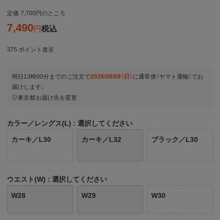
定価
7,700
のところ
7,490
税込
375
ポイント進呈
明日
13時00分
までのご注文で
2026/08/09（日）
に
通常便（ヤマト運輸）
でお
届けします。
東京都
お届け先を変更
カラー／レングス(L)
選択してください
カーキ／L30
カーキ／L32
ブラック／L30
ウエスト(W)
選択してください
W28
W29
W30