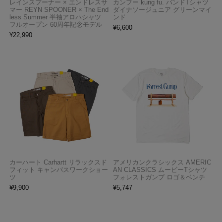
レインスプーナー × エンドレスサ
カンフー kung fu. バンドTシャツ
マー REYN SPOONER × The End
ダイナソージュニア グリーンマイ
less Summer 半袖アロハシャツ
ンド
フルオープン 60周年記念モデル
¥
6,600
¥
22,990
カーハート Carhartt リラックスド
アメリカンクラシックス AMERIC
フィット キャンバスワークショー
AN CLASSICS ムービーTシャツ
ツ
フォレストガンプ ロゴ＆ベンチ
¥
9,900
¥
5,747