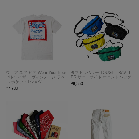
ウェア ユア ビア Wear Your Beer
タフトラベラー TOUGH TRAVEL
バドワイザー ヴィンテージ ラベ
ER サニーサイド ウエストバッグ
ル ポケットTシャツ
¥
9,350
¥
7,700