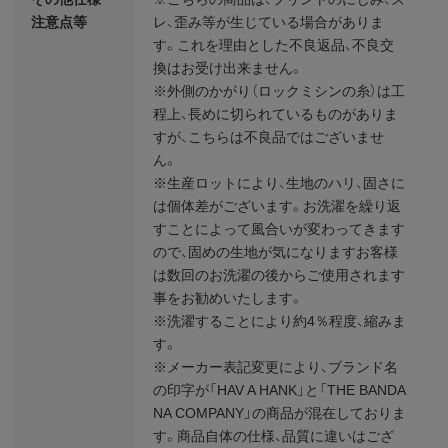
注意点等
レ、歪み等が生じている場合がありま
す。これを理由とした不良返品、不良交
換はお受け出来ません。
※外側のかがり（ロックミシンの糸）は工
程上、長めに切られているものがありま
すが、こちらは不良品ではございませ
ん。
※生産ロットにより、生地のハリ、固さに
は個体差がございます。お洗濯を繰り返
すことによって風合いが変わってきます
ので、固めの生地が気になりますお客様
は数回のお洗濯の後からご使用されます
事をお勧めいたします。
※洗濯することにより約4％程度、縮みま
す。
※メーカー表記変更により、ブランド名
の印字が「HAV A HANK」と「THE BANDA
NA COMPANY」の商品が混在しておりま
す。商品自体の仕様、品質に違いはござ