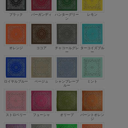
ブラック
バーガンディ
ハンターグリー
レモン
ン
オレンジ
ココア
チャコールグレ
ターコイズブル
ー
ー
ロイヤルブルー
ベージュ
シャンブレーブ
ミント
ルー
ストロベリー
フューシャ
オリーブ
バーントオレン
ジ