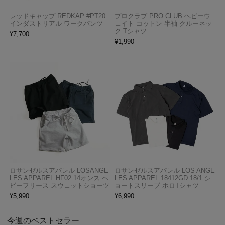
レッドキャップ REDKAP #PT20
プロクラブ PRO CLUB ヘビーウ
インダストリアル ワークパンツ
ェイト コットン 半袖 クルーネッ
ク Tシャツ
¥
7,700
¥
1,990
ロサンゼルスアパレル LOSANGE
ロサンゼルスアパレル LOS ANGE
LES APPAREL HF02 14オンス ヘ
LES APPAREL 18412GD 18/1 シ
ビーフリース スウェットショーツ
ョートスリーブ ポロTシャツ
¥
5,990
¥
6,990
今週のベストセラー