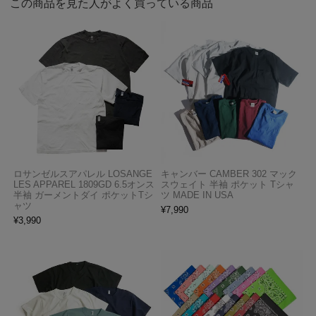
この商品を見た人がよく買っている商品
ロサンゼルスアパレル LOSANGE
キャンバー CAMBER 302 マック
LES APPAREL 1809GD 6.5オンス
スウェイト 半袖 ポケット Tシャ
半袖 ガーメントダイ ポケットTシ
ツ MADE IN USA
ャツ
¥
7,990
¥
3,990