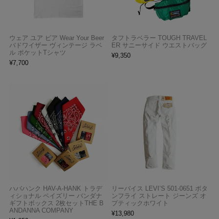
ウェア ユア ビア Wear Your Beer
タフトラベラー TOUGH TRAVEL
バドワイザー ヴィンテージ ラベ
ER サニーサイド ウエストバッグ
ル ポケットTシャツ
¥
9,350
¥
7,700
ハバハンク HAV-A-HANK トラデ
リーバイス LEVI’S 501-0651 ボタ
ィショナル ペイズリー バンダナ
ンフライ ストレート ジーンズ オ
ギフトボックス 2枚セットTHE B
プティックホワイト
ANDANNA COMPANY
¥
13,980