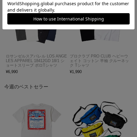
ロサンゼルスアパレル LOS ANGE
プロクラブ PRO CLUB ヘビーウ
LES APPAREL 18412GD 18/1 シ
ェイト コットン 半袖 クルーネッ
ョートスリーブ ポロTシャツ
ク Tシャツ
¥
6,990
¥
1,990
今週のベストセラー