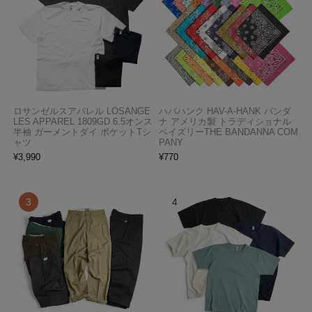
ロサンゼルスアパレル LOSANGE
ハバハンク HAV-A-HANK バンダ
LES APPAREL 1809GD 6.5オンス
ナ アメリカ製 トラディショナル
半袖 ガーメントダイ ポケットTシ
ペイズリーTHE BANDANNA COM
ャツ
PANY
¥
3,990
¥
770