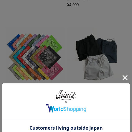
¥
4,990
ハバハンク HAV-A-HANK バンダ
ロサンゼルスアパレル LOSANGE
ナ アメリカ製 トラディショナル
LES APPAREL HF02 14オンス ヘ
ペイズリーTHE BANDANNA COM
ビーフリース スウェットショーツ
PANY
¥
5,990
¥
770