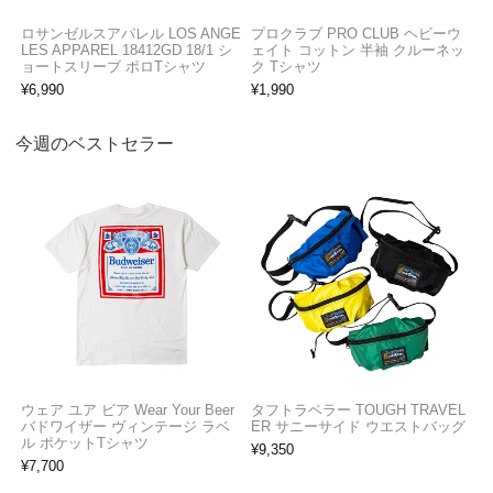
ロサンゼルスアパレル LOS ANGE
プロクラブ PRO CLUB ヘビーウ
LES APPAREL 18412GD 18/1 シ
ェイト コットン 半袖 クルーネッ
ョートスリーブ ポロTシャツ
ク Tシャツ
¥
6,990
¥
1,990
今週のベストセラー
ウェア ユア ビア Wear Your Beer
タフトラベラー TOUGH TRAVEL
バドワイザー ヴィンテージ ラベ
ER サニーサイド ウエストバッグ
ル ポケットTシャツ
¥
9,350
¥
7,700