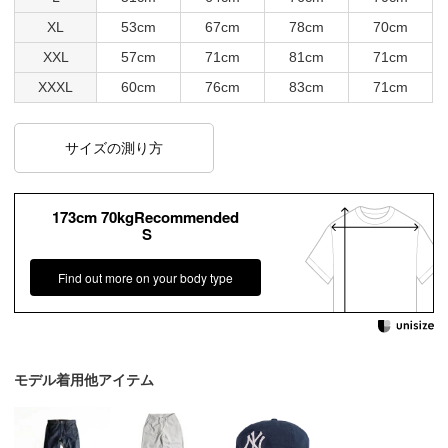
XL
53cm
67cm
78cm
70cm
XXL
57cm
71cm
81cm
71cm
XXXL
60cm
76cm
83cm
71cm
サイズの測り方
173cm 70kgRecommended
S
Find out more on your body type
モデル着用他アイテム