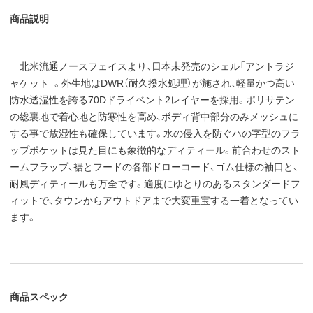
商品説明
北米流通ノースフェイスより、日本未発売のシェル「アントラジ
ャケット」。外生地はDWR（耐久撥水処理）が施され、軽量かつ高い
防水透湿性を誇る70Dドライベント2レイヤーを採用。ポリサテン
の総裏地で着心地と防寒性を高め、ボディ背中部分のみメッシュに
する事で放湿性も確保しています。水の侵入を防ぐハの字型のフラ
ップポケットは見た目にも象徴的なディティール。前合わせのスト
ームフラップ、裾とフードの各部ドローコード、ゴム仕様の袖口と、
耐風ディティールも万全です。適度にゆとりのあるスタンダードフ
ィットで、タウンからアウトドアまで大変重宝する一着となってい
ます。
商品スペック