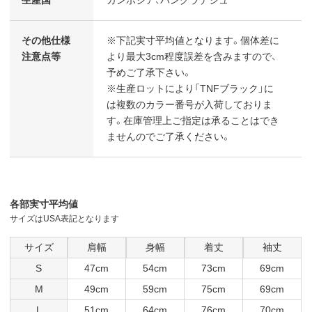
その他仕様
※下記実寸平均値となります。個体差に
注意点等
より最大3cm程度誤差を含みますので、
予めご了承下さい。
※生産ロットにより「TNFブラック」に
は複数のカラー番号が入荷しておりま
す。在庫管理上ご指定は承ることはでき
ませんのでご了承ください。
各部実寸平均値
サイズはUSA表記となります
サイズ
肩幅
身幅
着丈
袖丈
S
47cm
54cm
73cm
69cm
M
49cm
59cm
75cm
69cm
L
51cm
64cm
76cm
70cm