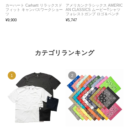
カーハート Carhartt リラックスド
アメリカンクラシックス AMERIC
フィット キャンバスワークショー
AN CLASSICS ムービーTシャツ
ツ
フォレストガンプ ロゴ＆ベンチ
¥
9,900
¥
5,747
カテゴリランキング