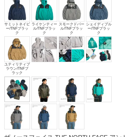
サミットネイビ
ライケンティー
スモークドパー
シェイディブル
ー/TNFブラッ
ル/TNFブラッ
ル/TNFブラッ
ー/TNFブラッ
ク
ク
ク
ク
ユティリティブ
ラウン/TNFブ
ラック