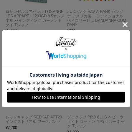
ロサンゼルスアパレル LOSANGE
ハバハンク HAV-A-HANK バンダ
LES APPAREL 1203GD 8.5オンス
ナ アメリカ製 トラディショナル
半袖 バインディング ガーメント
ペイズリーTHE BANDANNA COM
ダイ Tシャツ
PANY
¥
4,990
¥
770
レッドキャップ REDKAP #PT20
プロクラブ PRO CLUB ヘビーウ
インダストリアル ワークパンツ
ェイト コットン 半袖 クルーネッ
ク Tシャツ
¥
7,700