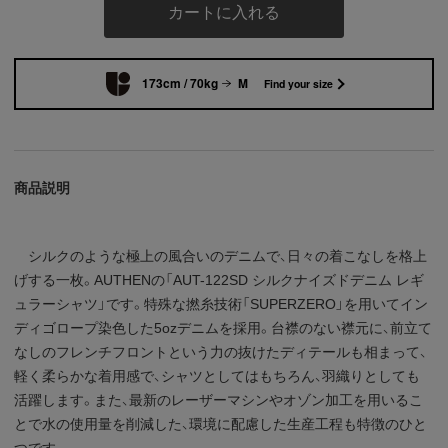
カートに入れる
173cm / 70kg
M
Find your size
商品説明
シルクのような極上の風合いのデニムで、日々の着こなしを格上
げする一枚。AUTHENの「AUT-122SD シルクナイズドデニム レギ
ュラーシャツ」です。特殊な撚糸技術「SUPERZERO」を用いてイン
ディゴロープ染色した5ozデニムを採用。台襟のない襟元に、前立て
なしのフレンチフロントという力の抜けたディテールも相まって、
軽く柔らかな着用感で、シャツとしてはもちろん、羽織りとしても
活躍します。また、最新のレーザーマシンやオゾン加工を用いるこ
とで水の使用量を削減した、環境に配慮した生産工程も特徴のひと
つです。