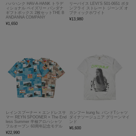
ハバハンク HAV-A-HANK トラデ
リーバイス LEVI’S 501-0651 ボタ
ィショナル ペイズリー バンダナ
ンフライ ストレート ジーンズ オ
ギフトボックス 2枚セットTHE B
プティックホワイト
ANDANNA COMPANY
¥
13,980
¥
1,650
レインスプーナー × エンドレスサ
カンフー kung fu. バンドTシャツ
マー REYN SPOONER × The End
ダイナソージュニア グリーンマイ
less Summer 半袖アロハシャツ
ンド
フルオープン 60周年記念モデル
¥
6,600
¥
22,990