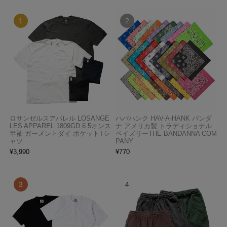
ロサンゼルスアパレル LOSANGE
ハバハンク HAV-A-HANK バンダ
LES APPAREL 1809GD 6.5オンス
ナ アメリカ製 トラディショナル
半袖 ガーメントダイ ポケットTシ
ペイズリーTHE BANDANNA COM
ャツ
PANY
¥
3,990
¥
770