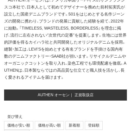
AUTHEN（オーセン）は、アメリカ本国リーバイスのサンフランシ
スコ本社で、日本人として初めてデザイナーを務めた前村拓実氏が
設立した国産デニムブランドです。501をはじめとする名作ジーン
ズの開発に携わり、ブランドの発展に貢献した経験を経て、2022年
に始動。「TIMELESS, WASTELESS, BORDERLESS」を理念に掲
げ、流行に左右されない“次世代の定番”を提案します。生地には世界
的評価を得るカイハラ社と共同開発したオリジナルデニムを採用。
縫製・加工は、LEVI’Sを始めとする有名ブランドを手掛ける国内有
数のデニムファクトリー・SAAB社が担います。リサイクルデニムや
オーガニックコットンを取り入れ、染色工程でも環境配慮を徹底。A
UTHENは、日本製ならではの高品質な仕立てと職人技を活かし、長
く愛されるアイテムを届けます。
AUTHEN オーセン｜ 正規取扱店
並び替え
価格が安い順
価格が高い順
新着順
登録順