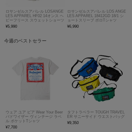
ロサンゼルスアパレル LOSANGE
ロサンゼルスアパレル LOS ANGE
LES APPAREL HF02 14オンス ヘ
LES APPAREL 18412GD 18/1 シ
ビーフリース スウェットショーツ
ョートスリーブ ポロTシャツ
¥
5,990
¥
6,990
今週のベストセラー
ウェア ユア ビア Wear Your Beer
タフトラベラー TOUGH TRAVEL
バドワイザー ヴィンテージ ラベ
ER サニーサイド ウエストバッグ
ル ポケットTシャツ
¥
9,350
¥
7,700