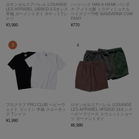
ロサンゼルスアパレル LOSANGE
ハバハンク HAV-A-HANK バンダ
LES APPAREL 1809GD 6.5オンス
ナ アメリカ製 トラディショナル
半袖 ガーメントダイ ポケットTシ
ペイズリーTHE BANDANNA COM
ャツ
PANY
¥
3,990
¥
770
プロクラブ PRO CLUB ヘビーウ
ロサンゼルスアパレル LOSANGE
ェイト コットン 半袖 クルーネッ
LES APPAREL HF02GD 14オンス
ク Tシャツ
ヘビーフリース スウェットショー
ツ ガーメントダイ
¥
1,990
¥
6,990