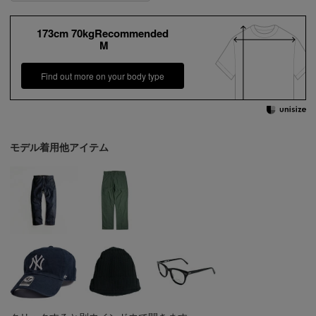
173cm 70kgRecommended
M
Find out more on your body type
モデル着用他アイテム