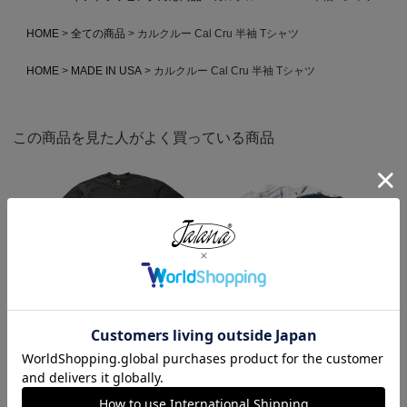
HOME
全ての商品
カルクルー Cal Cru 半袖 Tシャツ
HOME
MADE IN USA
カルクルー Cal Cru 半袖 Tシャツ
この商品を見た人がよく買っている商品
ロサンゼルスアパレル LOSANGE
キャンバー CAMBER 302 マック
LES APPAREL 1809GD 6.5オンス
スウェイト 半袖 ポケット Tシャ
半袖 ガーメントダイ ポケットTシ
ツ MADE IN USA
ャツ
¥
7,990