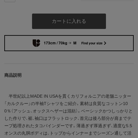
カートに入れる
173cm / 70kg
M
Find your size
商品説明
半世紀以上MADE IN USAを貫くカリフォルニアの老舗ニッター
「カルクルー」の半袖Tシャツをご紹介。素材は良質なコットン10
0％（アッシュ、オックスヘザーは混紡）。ベーシックかつしっかりと
した作りで、裾、袖口はフラットロック、首元は後ろ部分が肩までテ
ープ処理されたタコバインダーです。薄過ぎず厚過ぎず、適度な5.5
オンスの丸胴ボディは、トップからインナーまでシーズン通して活