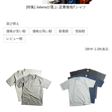
[特集] Jalanaが選ぶ、定番無地Tシャツ
並び替え
価格が安い順
価格が高い順
新着順
登録順
レビュー順
3
件中
1
-
3
件表示