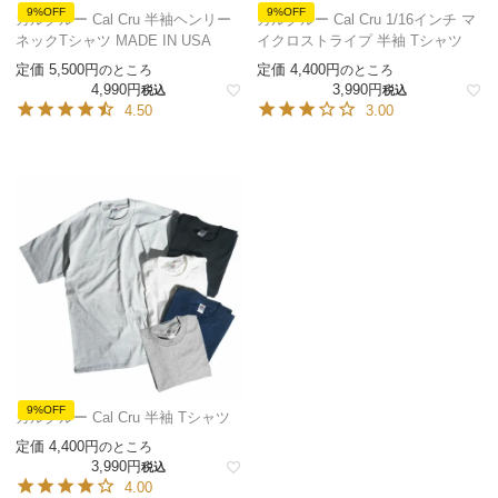
9%OFF
9%OFF
カルクルー Cal Cru 半袖ヘンリー
カルクルー Cal Cru 1/16インチ マ
ネックTシャツ MADE IN USA
イクロストライプ 半袖 Tシャツ
定価
5,500
定価
4,400
のところ
のところ
4,990
3,990
税込
税込
4.50
3.00
9%OFF
カルクルー Cal Cru 半袖 Tシャツ
定価
4,400
のところ
3,990
税込
4.00