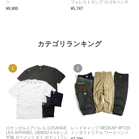
ツ
フォレストガンプ ロゴ＆ベンチ
¥
9,900
¥
5,747
カテゴリランキング
ロサンゼルスアパレル LOSANGE
レッドキャップ REDKAP #PT20
LES APPAREL 1809GD 6.5オンス
インダストリアル ワークパンツ
半袖 ガーメントダイ ポケットTシ