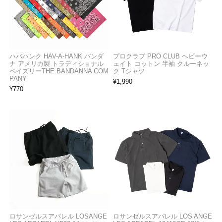
ハバハンク HAV-A-HANK バンダ
プロクラブ PRO CLUB ヘビーウ
ナ アメリカ製 トラディショナル
ェイト コットン 半袖 クルーネッ
ペイズリーTHE BANDANNA COM
ク Tシャツ
PANY
¥
1,990
¥
770
ロサンゼルスアパレル LOSANGE
ロサンゼルスアパレル LOS ANGE