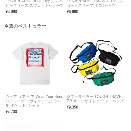
LES APPAREL HF02 14オンス ヘ
LES APPAREL 18412GD 18/1 シ
ビーフリース スウェットショーツ
ョートスリーブ ポロTシャツ
¥
5,990
¥
6,990
今週のベストセラー
ウェア ユア ビア Wear Your Beer
タフトラベラー TOUGH TRAVEL
バドワイザー ヴィンテージ ラベ
ER サニーサイド ウエストバッグ
ル ポケットTシャツ
¥
9,350
¥
7,700