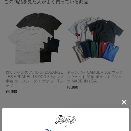
この商品を見た人がよく買っている商品
ロサンゼルスアパレル LOSANGE
キャンバー CAMBER 302 マック
LES APPAREL 1809GD 6.5オンス
スウェイト 半袖 ポケット Tシャ
半袖 ガーメントダイ ポケットTシ
ツ MADE IN USA
ャツ
¥
7,990
¥
3,990