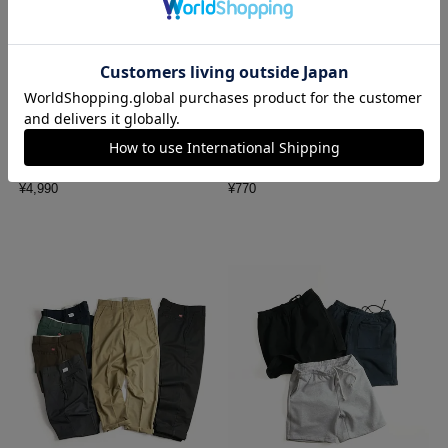
ロサンゼルスアパレル LOSANGE
ハバハンク HAV-A-HANK バンダ
LES APPAREL 1203GD 8.5オンス
ナ アメリカ製 トラディショナル
半袖 バインディング ガーメント
ペイズリーTHE BANDANNA COM
ダイ Tシャツ
PANY
¥
4,990
¥
770