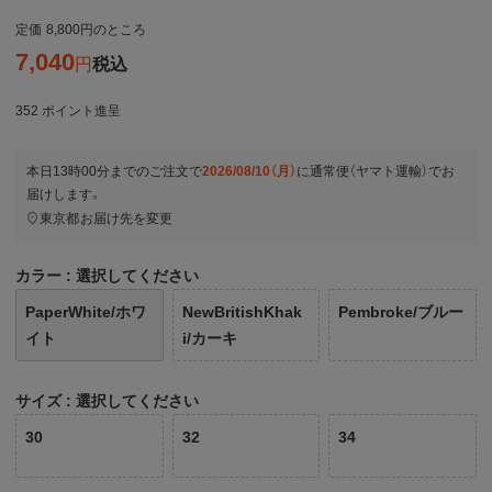
定価
8,800
のところ
7,040
税込
352
ポイント進呈
本日
13時00分
までのご注文で
2026/08/10（月）
に
通常便（ヤマト運輸）
でお
届けします。
東京都
お届け先を変更
カラー
選択してください
PaperWhite/ホワ
NewBritishKhak
Pembroke/ブルー
イト
i/カーキ
サイズ
選択してください
30
32
34