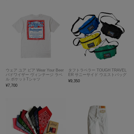
ウェア ユア ビア Wear Your Beer
タフトラベラー TOUGH TRAVEL
バドワイザー ヴィンテージ ラベ
ER サニーサイド ウエストバッグ
ル ポケットTシャツ
¥
9,350
¥
7,700