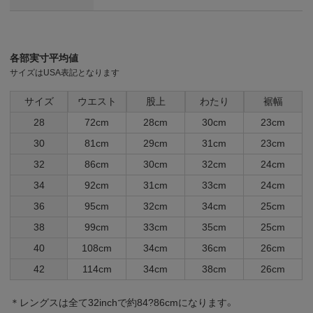
各部実寸平均値
サイズはUSA表記となります
サイズ
ウエスト
股上
わたり
裾幅
28
72cm
28cm
30cm
23cm
30
81cm
29cm
31cm
23cm
32
86cm
30cm
32cm
24cm
34
92cm
31cm
33cm
24cm
36
95cm
32cm
34cm
25cm
38
99cm
33cm
35cm
25cm
40
108cm
34cm
36cm
26cm
42
114cm
34cm
38cm
26cm
＊レングスは全て32inchで約84?86cmになります。