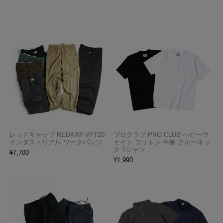
レッドキャップ REDKAP #PT20
プロクラブ PRO CLUB ヘビーウ
インダストリアル ワークパンツ
ェイト コットン 半袖 クルーネッ
ク Tシャツ
¥
7,700
¥
1,990