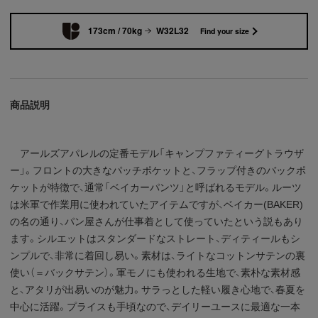
173cm / 70kg
W32L32
Find your size
商品説明
アールズアパレルの定番モデル「キャンプファティーグトラウザ
ー」。フロントの大きなパッチポケットと、フラップ付きのバックポ
ケットが特徴で、通常「ベイカーパンツ」と呼ばれるモデル。ルーツ
は米軍で作業用に使われていたアイテムですが、ベイカー(BAKER)
の名の通り、パン屋さんが仕事着として使っていたという説もあり
ます。シルエットはスタンダードなストレート、ディティールもシ
ンプルで、非常に着回し易い。素材は、ライトなコットンサテンの裏
使い（＝バックサテン）。軍モノにも使われる生地で、素朴な素材感
と、アタリが出易いのが魅力。サラっとした軽い履き心地で、春夏を
中心に活躍。プライスも手頃なので、デイリーユースに最適な一本