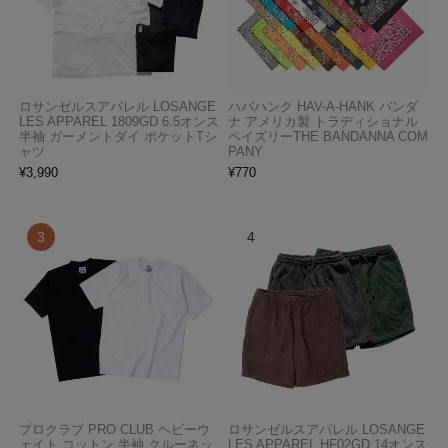
ロサンゼルスアパレル LOSANGE
ハバハンク HAV-A-HANK バンダ
LES APPAREL 1809GD 6.5オンス
ナ アメリカ製 トラディショナル
半袖 ガーメントダイ ポケットTシ
ペイズリーTHE BANDANNA COM
ャツ
PANY
¥
3,990
¥
770
プロクラブ PRO CLUB ヘビーウ
ロサンゼルスアパレル LOSANGE
ェイト コットン 半袖 クルーネッ
LES APPAREL HF02GD 14オンス