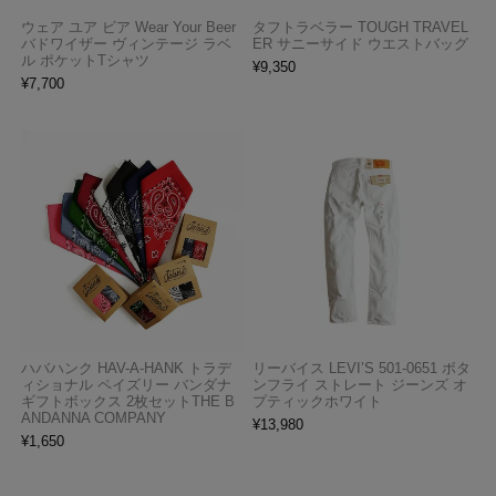
ウェア ユア ビア Wear Your Beer
タフトラベラー TOUGH TRAVEL
バドワイザー ヴィンテージ ラベ
ER サニーサイド ウエストバッグ
ル ポケットTシャツ
¥
9,350
¥
7,700
ハバハンク HAV-A-HANK トラデ
リーバイス LEVI’S 501-0651 ボタ
ィショナル ペイズリー バンダナ
ンフライ ストレート ジーンズ オ
ギフトボックス 2枚セットTHE B
プティックホワイト
ANDANNA COMPANY
¥
13,980
¥
1,650