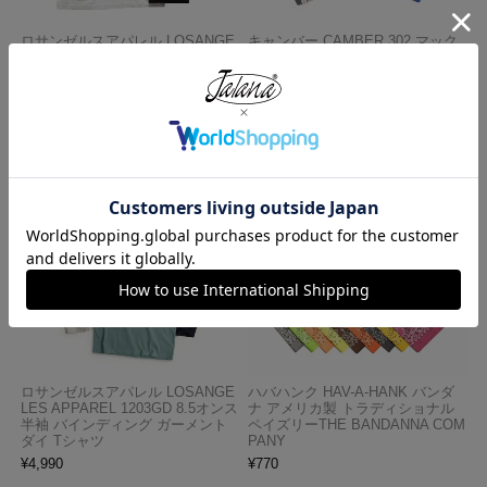
ロサンゼルスアパレル LOSANGE
キャンバー CAMBER 302 マック
LES APPAREL 1809GD 6.5オンス
スウェイト 半袖 ポケット Tシャ
半袖 ガーメントダイ ポケットTシ
ツ MADE IN USA
ャツ
¥
7,990
¥
3,990
ロサンゼルスアパレル LOSANGE
ハバハンク HAV-A-HANK バンダ
LES APPAREL 1203GD 8.5オンス
ナ アメリカ製 トラディショナル
半袖 バインディング ガーメント
ペイズリーTHE BANDANNA COM
ダイ Tシャツ
PANY
¥
4,990
¥
770