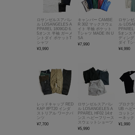
ロサンゼルスアパレ
キャンバー CAMBE
ロサンゼ
ル LOSANGELES A
R 302 マックスウェ
ル LOSA
PPAREL 1809GD 6.
イト 半袖 ポケット
PPAREL 
5オンス 半袖 ガーメ
Tシャツ MADE IN U
5オンス 
ントダイ ポケットT
SA
ディング
シャツ
ダイ Tシ
¥
7,990
¥
3,990
¥
4,990
レッドキャップ RED
ロサンゼルスアパレ
プロクラブ
KAP #PT20 インダ
ル LOSANGELES A
UB ヘ
ストリアル ワークパ
PPAREL HF02 14オ
コットン
ンツ
ンス ヘビーフリース
ーネック
スウェットショーツ
¥
7,700
¥
1,990
¥
5,990