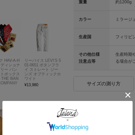
重量
約1200g
カラー
ミラージ
生産国
フィリピ
その他仕様
生産時期
 HAV-A-H
リーバイス LEVI’S 5
注意点等
る場合が
トラディショナ
01-0651 ボタンフラ
ズリー バン
イ ストレート ジー
フトボックス
ンズ オプティックホ
THE BAN
ワイト
COMPANY
サイズの測り方
¥
13,980
モデル着用他アイテム