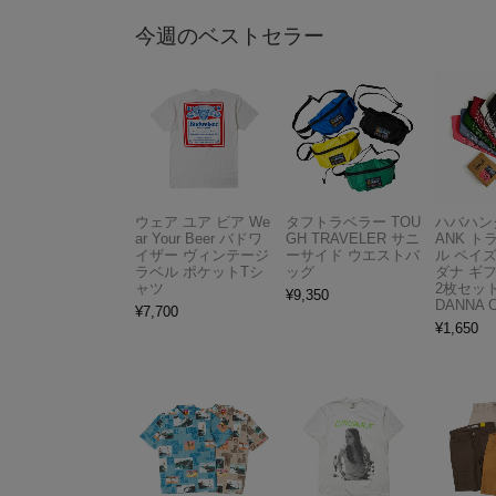
今週のベストセラー
ウェア ユア ビア We
タフトラベラー TOU
ハバハンク
ar Your Beer バドワ
GH TRAVELER サニ
ANK 
イザー ヴィンテージ
ーサイド ウエストバ
ル ペイ
ラベル ポケットTシ
ッグ
ダナ ギ
ャツ
2枚セット
¥
9,350
DANNA 
¥
7,700
¥
1,650