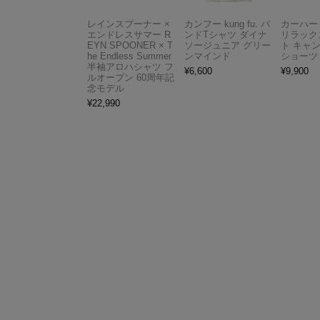
レインスプーナー ×
カンフー kung fu. バ
カーハート 
エンドレスサマー R
ンドTシャツ ダイナ
リラック
EYN SPOONER × T
ソージュニア グリー
ト キャ
he Endless Summer
ンマインド
ショーツ
半袖アロハシャツ フ
¥
6,600
¥
9,900
ルオープン 60周年記
念モデル
¥
22,990