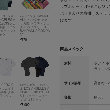
ップポケット、外側にもジッ
パッド入りの肩掛けストラ
ルスアパレ
ハバハンク HAV-A-H
NGELES A
ANK バンダナ アメ
けます。
1203GD 8.
リカ製 トラディショ
半袖 バイン
ナル ペイズリーTHE
 ガーメント
BANDANNA COMPA
ャツ
NY
¥
770
商品スペック
素材
ボディ：ポ
ライニング
サイズ詳細
高さ約22c
 PRO CL
ロサンゼルスアパレ
ビーウェイト
ル LOS ANGELES A
 半袖 クル
PPAREL 18412GD 1
 Tシャツ
8/1 ショートスリー
容量
約50L
ブ ポロTシャツ
¥
6,990