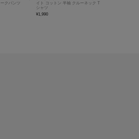
ワークパンツ
イト コットン 半袖 クルーネック T
シャツ
¥
1,990