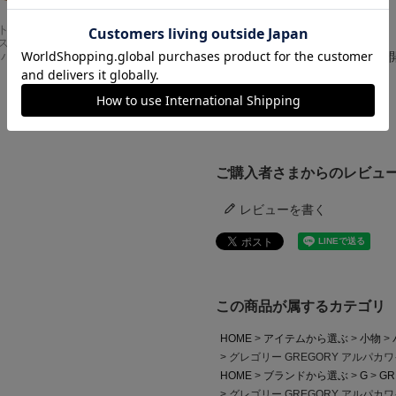
Carhartt
アメリカンクラシッ
スドフィッ
クス AMERICAN CL
クリックすると別ウインドウで
ンバスワーク
ASSICS ムービーT
シャツ フォレストガ
ンプ ロゴ＆ベンチ
ご利用ガイド
¥
5,747
ご購入者さまからのレビュ
レビューを書く
この商品が属するカテゴリ
HOME
アイテムから選ぶ
小物
グレゴリー GREGORY アルパカ
HOME
ブランドから選ぶ
G
GR
グレゴリー GREGORY アルパカ