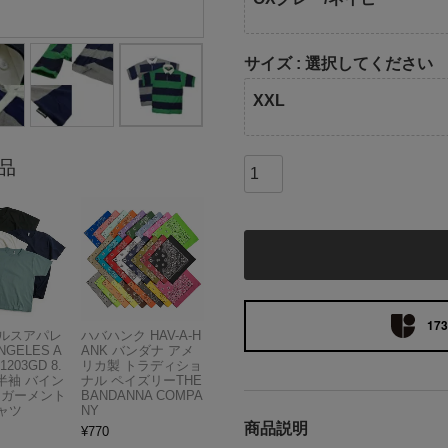
サイズ
選択してください
XXL
品
173
ルスアパレ
ハバハンク HAV-A-H
NGELES A
ANK バンダナ アメ
1203GD 8.
リカ製 トラディショ
半袖 バイン
ナル ペイズリーTHE
 ガーメント
BANDANNA COMPA
ャツ
NY
商品説明
¥
770