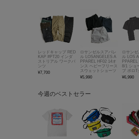
レッドキャップ RED
ロサンゼルスアパレ
ロサンゼ
KAP #PT20 インダ
ル LOSANGELES A
ル LOS 
ストリアル ワークパ
PPAREL HF02 14オ
PPAREL 
ンツ
ンス ヘビーフリース
8/1 シ
スウェットショーツ
ブ ポロ
¥
7,700
¥
5,990
¥
6,990
今週のベストセラー