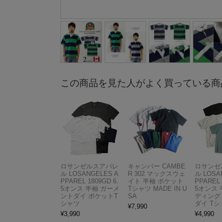
この商品を見た人がよく買っている商
ロサンゼルスアパレ
キャンバー CAMBE
ロサンゼ
ル LOSANGELES A
R 302 マックスウェ
ル LOSA
PPAREL 1809GD 6.
イト 半袖 ポケット
PPAREL 
5オンス 半袖 ガーメ
Tシャツ MADE IN U
5オンス 
ントダイ ポケットT
SA
ディング
シャツ
ダイ Tシ
¥
7,990
¥
3,990
¥
4,990