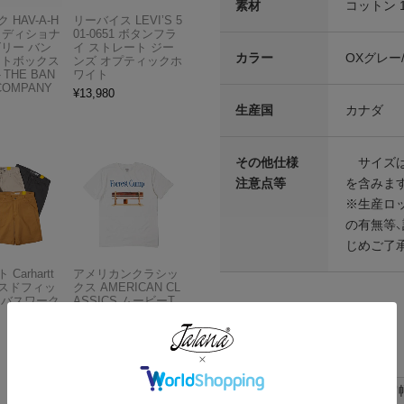
素材
コットン 
 HAV-A-H
リーバイス LEVI’S 5
トラディショナ
01-0651 ボタンフラ
ズリー バン
イ ストレート ジー
カラー
OXグレー
フトボックス
ンズ オプティックホ
THE BAN
ワイト
COMPANY
¥
13,980
生産国
カナダ
その他仕様
サイズは
注意点等
を含みま
※生産ロ
の有無等
じめご了
Carhartt
アメリカンクラシッ
スドフィッ
クス AMERICAN CL
ンバスワーク
ASSICS ムービーT
シャツ フォレストガ
ンプ ロゴ＆ベンチ
各部実寸平均値
¥
5,747
サイズはUSA表記となります
サイズ
肩