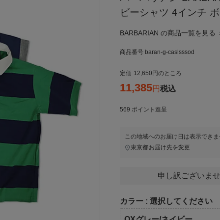
ビーシャツ 4インチ ボー
BARBARIAN の商品一覧を見る 
商品番号
baran-g-caslsssod
定価
12,650
のところ
11,385
税込
569
ポイント進呈
この地域へのお届け日は表示できま
東京都
お届け先を変更
申し訳ございませ
カラー
選択してください
OXグレー/ネイビー