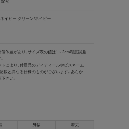
100％
/ネイビー グリーン/ネイビー
個体差があり、サイズ表の値は1～2cm程度誤差
す。
ットにより、付属品のディティールやピスネーム
、記載と異なる仕様のものがございます。あらか
承下さい。
幅
身幅
着丈