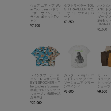
ウェア ユア ビア We
タフトラベラー TOU
ハバハンク
ar Your Beer バドワ
GH TRAVELER サニ
ANK 
イザー ヴィンテージ
ーサイド ウエストバ
ル ペイ
ラベル ポケットTシ
ッグ
ダナ ギ
ャツ
2枚セット
¥
9,350
DANNA 
¥
7,700
¥
1,650
レインスプーナー ×
カンフー kung fu. バ
カーハート 
エンドレスサマー R
ンドTシャツ ダイナ
リラック
EYN SPOONER × T
ソージュニア グリー
ト キャ
he Endless Summer
ンマインド
ショーツ
半袖アロハシャツ フ
¥
6,600
¥
9,900
ルオープン 60周年記
念モデル
¥
22,990