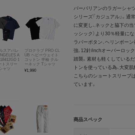
バーバリアンのラガーシャ
シリーズ「カジュアル」。通常
に変更し、ネックと脇下の当
ッシック）より30％軽量に
ラバーボタン、ヘリンボーン
強、12針/inchオーバー
ルスアパレ
プロクラブ PRO CL
ANGELES A
UB ヘビーウェイト
踏襲。素材も軽くしているだ
18412GD 1
コットン 半袖 クル
ョートスリー
ーネック Tシャツ
トンを使っている為、大変
Tシャツ
¥
1,990
こちらのショートスリーブは
ています。
商品スペック