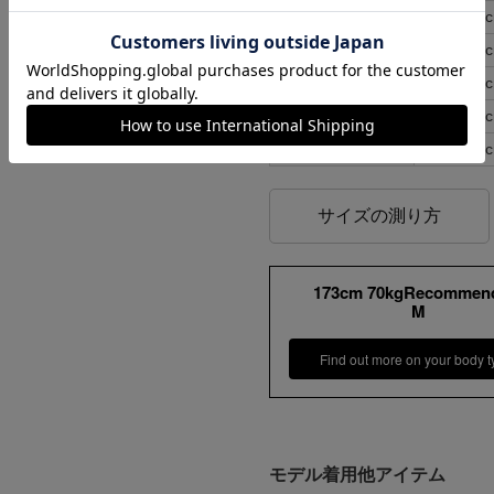
S
46
M
49
L
52
XL
55
XXL
59
サイズの測り方
173cm 70kgRecommen
M
Find out more on your body t
モデル着用他アイテム