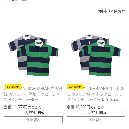
4
件中
1
-
4
件表示
10%OFF
10%OFF
バーバリアン BARBARIAN 当店別
バーバリアン BARBARIAN 当店別
注 カジュアル 半袖 ラグビーシャ
注 カジュアル 半袖 ラグビーシャ
ツ 4インチ ボーダー
ツ 4インチ ボーダー BIG SIZE
定価
11,550
定価
12,650
のところ
のところ
10,395
11,385
税込
税込
在庫切れ
在庫切れ