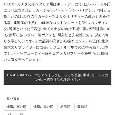
1981年、カナダのオンタリオ州はキッチナーにて、ビル・ハートル氏
により設立されたラガーシャツメーカー「バーバリアン」。同社が目
指したのは、既存のラガーシャツよりクオリティーの高いものを作
る事。北米産の上質かつ肉厚なコットンニットを使い、カッティン
グ、縫製といった工程は、全てカナダの自社工場生産。各部補強に加
え、衝撃に強いラバー製ボタンも、耐久性と安全性に対する強い拘
りを示しています。その品質の高さから徐々にシェアを広げ、北米
最大のサプライヤーに成長。カジュアル市場での支持も高く、日本
でも、ヘビーデューティー好きなアメカジフリークを中心に、根強
い人気を誇っています。
BARBARIAN バーバリアン｜ラグビーシャツ長袖、半袖、カーディガ
ン他、当店別注品各種取り扱い
並び替え
価格が安い順
価格が高い順
新着順
登録順
レビュー順