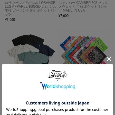
ロサンゼルスアパレル LOSANGE
キャンバー CAMBER 302 マック
LES APPAREL 1809GD 6.5オンス
スウェイト 半袖 ポケット Tシャ
半袖 ガーメントダイ ポケットTシ
ツ MADE IN USA
ャツ
¥
7,990
¥
3,990
ロサンゼルスアパレル LOSANGE
ハバハンク HAV-A-HANK バンダ
LES APPAREL 1203GD 8.5オンス
ナ アメリカ製 トラディショナル
半袖 バインディング ガーメント
ペイズリーTHE BANDANNA COM
ダイ Tシャツ
PANY
¥
4,990
¥
770