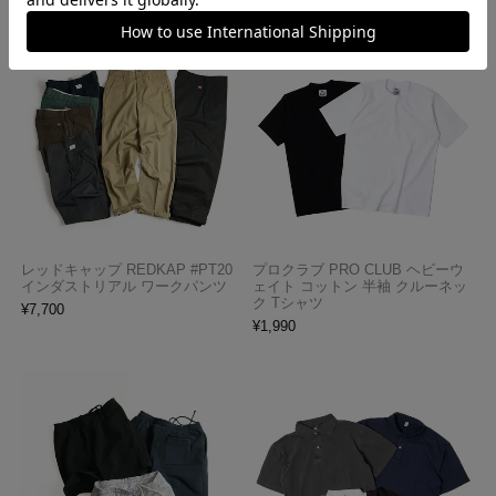
レッドキャップ REDKAP #PT20
プロクラブ PRO CLUB ヘビーウ
インダストリアル ワークパンツ
ェイト コットン 半袖 クルーネッ
ク Tシャツ
¥
7,700
¥
1,990