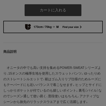
カートに入れる
173cm / 70kg
M
Find your size
商品説明
オニータの中でも高い支持を集めるPOWER-SWEATシリーズよ
り、15オンスの極厚生地を使用したスウェットパンツ。ゆったりめ
のストレートシルエットで、裾はゴム入りリブ仕様のためルーズに
もテーパードにも近いバランスで着こなせます。ヒップとサイドに
しっかりポケットが付ているのも嬉しいポイント。裏毛（パイル）な
のでシーズン通して使い易く、普段使いはもちろん、アクティブな
シーンから旅先のリラックスウエアまで広く活躍します。