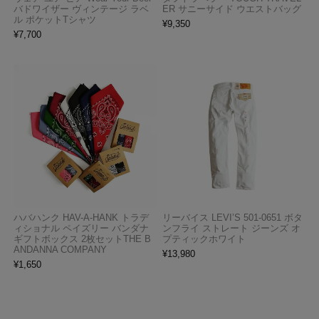
バドワイザー ヴィンテージ ラベ
ER サニーサイド ウエストバッグ
ル ポケットTシャツ
¥
9,350
¥
7,700
ハバハンク HAV-A-HANK トラデ
リーバイス LEVI’S 501-0651 ボタ
ィショナル ペイズリー バンダナ
ンフライ ストレート ジーンズ オ
ギフトボックス 2枚セットTHE B
プティックホワイト
ANDANNA COMPANY
¥
13,980
¥
1,650