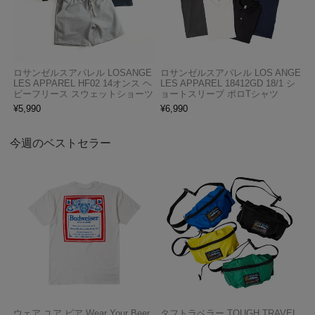
ロサンゼルスアパレル LOSANGE
ロサンゼルスアパレル LOS ANGE
LES APPAREL HF02 14オンス ヘ
LES APPAREL 18412GD 18/1 シ
ビーフリース スウェットショーツ
ョートスリーブ ポロTシャツ
¥
5,990
¥
6,990
今週のベストセラー
ウェア ユア ビア Wear Your Beer
タフトラベラー TOUGH TRAVEL