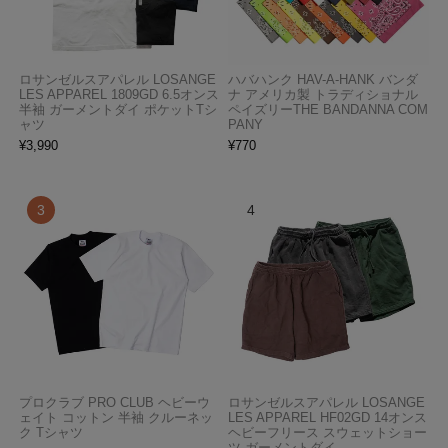
ロサンゼルスアパレル LOSANGE
ハバハンク HAV-A-HANK バンダ
LES APPAREL 1809GD 6.5オンス
ナ アメリカ製 トラディショナル
半袖 ガーメントダイ ポケットTシ
ペイズリーTHE BANDANNA COM
ャツ
PANY
¥
3,990
¥
770
プロクラブ PRO CLUB ヘビーウ
ロサンゼルスアパレル LOSANGE
ェイト コットン 半袖 クルーネッ
LES APPAREL HF02GD 14オンス
ク Tシャツ
ヘビーフリース スウェットショー
ツ ガーメントダイ