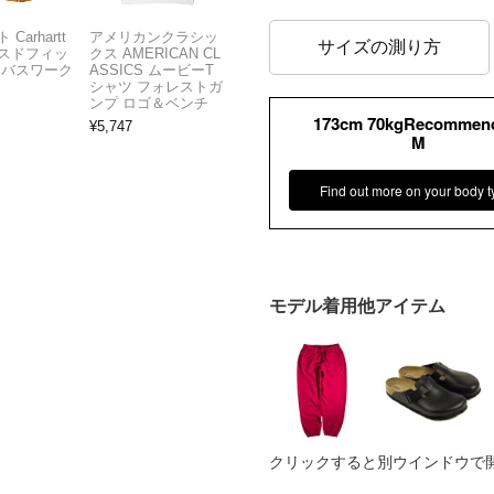
Carhartt
アメリカンクラシッ
サイズの測り方
スドフィッ
クス AMERICAN CL
ンバスワーク
ASSICS ムービーT
シャツ フォレストガ
ンプ ロゴ＆ベンチ
173cm 70kgRecommen
¥
5,747
M
Find out more on your body t
モデル着用他アイテム
クリックすると別ウインドウで