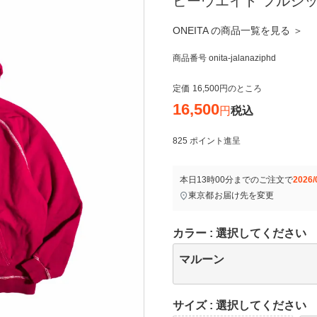
ビーウエイト フルジップ
ONEITA の商品一覧を見る ＞
商品番号
onita-jalanaziphd
定価
16,500
のところ
16,500
税込
825
ポイント進呈
本日
13時00分
までのご注文で
2026/
東京都
お届け先を変更
カラー
選択してください
マルーン
サイズ
選択してください