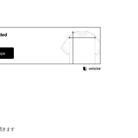
ded
ype
開きます