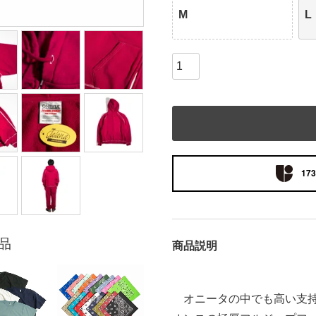
M
L
173
品
商品説明
オニータの中でも高い支持を集