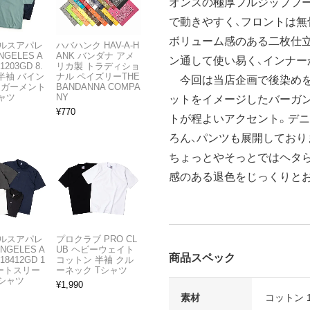
オンスの極厚フルジップフ
で動きやすく、フロントは無
ボリューム感のある二枚仕立
ルスアパレ
ハバハンク HAV-A-H
NGELES A
ANK バンダナ アメ
ン通して使い易く、インナー
1203GD 8.
リカ製 トラディショ
半袖 バイン
ナル ペイズリーTHE
今回は当店企画で後染めを
 ガーメント
BANDANNA COMPA
ャツ
NY
ットをイメージしたバーガ
¥
770
トが程よいアクセント。デ
ろん、パンツも展開しており
ちょっとやそっとではヘタ
感のある退色をじっくりと
ルスアパレ
プロクラブ PRO CL
ANGELES A
UB ヘビーウェイト
商品スペック
18412GD 1
コットン 半袖 クル
ョートスリー
ーネック Tシャツ
Tシャツ
¥
1,990
素材
コットン 1