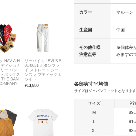
カラー
マルーン
生産国
中国
その他仕様
※個体差が
注意点等
みますの
 HAV-A-H
リーバイス LEVI’S 5
トラディショナ
01-0651 ボタンフラ
ズリー バン
イ ストレート ジー
フトボックス
ンズ オプティックホ
THE BAN
ワイト
各部実寸平均値
COMPANY
¥
13,980
サイズはジャパンフィットとなります
サイズ
裄
M
89
L
91
XL
93