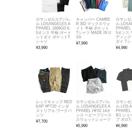
ロサンゼルスアパレ
キャンバー CAMBE
ロサンゼ
ル LOSANGELES A
R 302 マックスウェ
ル LOSA
PPAREL 1809GD 6.
イト 半袖 ポケット
PPAREL 
5オンス 半袖 ガーメ
Tシャツ MADE IN U
5オンス 
ントダイ ポケットT
SA
ディング
シャツ
ダイ Tシ
¥
7,990
¥
3,990
¥
4,990
レッドキャップ RED
ロサンゼルスアパレ
ロサンゼ
KAP #PT20 インダ
ル LOSANGELES A
ル LOS 
ストリアル ワークパ
PPAREL HF02 14オ
PPAREL 
ンツ
ンス ヘビーフリース
8/1 シ
スウェットショーツ
ブ ポロ
¥
7,700
¥
5,990
¥
6,990