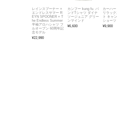
レインスプーナー ×
カンフー kung fu. バ
カーハート 
エンドレスサマー R
ンドTシャツ ダイナ
リラック
EYN SPOONER × T
ソージュニア グリー
ト キャ
he Endless Summer
ンマインド
ショーツ
半袖アロハシャツ フ
¥
6,600
¥
9,900
ルオープン 60周年記
念モデル
¥
22,990