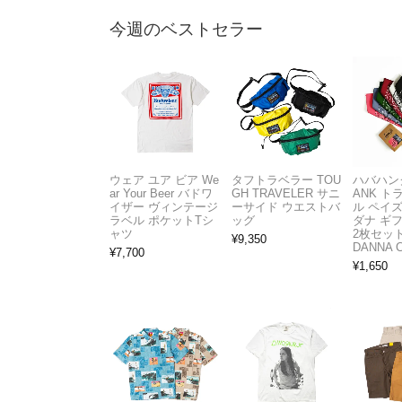
今週のベストセラー
ウェア ユア ビア We
タフトラベラー TOU
ハバハンク
ar Your Beer バドワ
GH TRAVELER サニ
ANK 
イザー ヴィンテージ
ーサイド ウエストバ
ル ペイ
ラベル ポケットTシ
ッグ
ダナ ギ
ャツ
2枚セット
¥
9,350
DANNA 
¥
7,700
¥
1,650