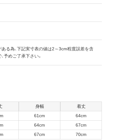
ある為、下記実寸表の値は2～3cm程度誤差を含
で、予めご了承下さい。
丈
身幅
着丈
cm
61cm
64cm
cm
64cm
67cm
cm
67cm
70cm