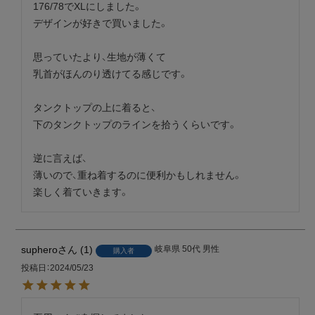
176/78でXLにしました。

デザインが好きで買いました。

思っていたより、生地が薄くて

乳首がほんのり透けてる感じです。

タンクトップの上に着ると、

下のタンクトップのラインを拾うくらいです。

逆に言えば、

薄いので、重ね着するのに便利かもしれません。

楽しく着ていきます。
suphero
1
岐阜県
50代
男性
購入者
投稿日
2024/05/23