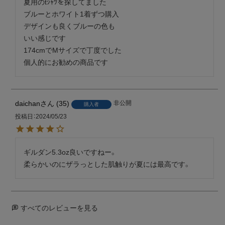
夏用のtｼｬﾂを探してました

ブルーとホワイト1着ずつ購入

デザインも良くブルーの色も

いい感じです

174cmでMサイズで丁度でした

個人的にお勧めの商品です
daichan
35
非公開
購入者
投稿日
2024/05/23
ギルダン5.3oz良いですねー。

柔らかいのにザラっとした肌触りが夏には最高です。
すべてのレビューを見る