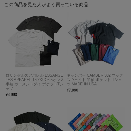
この商品を見た人がよく買っている商品
ロサンゼルスアパレル LOSANGE
キャンバー CAMBER 302 マック
LES APPAREL 1809GD 6.5オンス
スウェイト 半袖 ポケット Tシャ
半袖 ガーメントダイ ポケットTシ
ツ MADE IN USA
ャツ
¥
7,990
¥
3,990