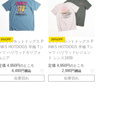
9%OFF
39%OFF
ピンクスホットドッグス P
ピンクスホットドッグス P
INKS HOTDOGS 半袖 Tシ
INKS HOTDOGS 半袖 Tシ
ャツ ハリウッドカリフォ
ャツ ハリウッドレジェン
ルニア
ド シンス1939
定価
4,950
定価
4,950
のところ
のところ
4,490
2,990
税込
税込
在庫切れ
在庫切れ