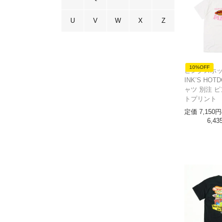
U
V
W
X
Z
10%OFF
ピンクスホッ
INK’S HOT
ャツ 別注 
トプリント
定価
7,150
6,43