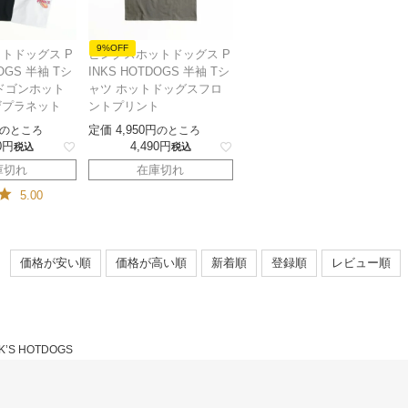
9%OFF
トドッグス P
ピンクスホットドッグス P
DOGS 半袖 Tシ
INKS HOTDOGS 半袖 Tシ
ドゴンホット
ャツ ホットドッグスフロ
ザプラネット
ントプリント
定価
4,950
のところ
のところ
0
4,490
税込
税込
庫切れ
在庫切れ
5.00
価格が安い順
価格が高い順
新着順
登録順
レビュー順
K’S HOTDOGS