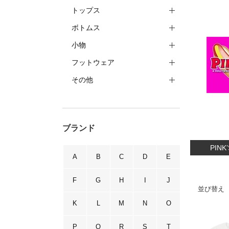
トップス
ボトムス
小物
フットウェア
その他
ブランド
PIN
A
B
C
D
E
F
G
H
I
J
並び替え
K
L
M
N
O
P
Q
R
S
T