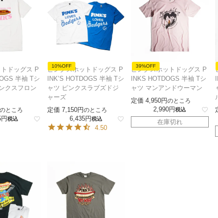
10%OFF
39%OFF
トドッグス P
ピンクスホットドッグス P
ピンクスホットドッグス P
DOGS 半袖 Tシ
INK’S HOTDOGS 半袖 Tシ
INKS HOTDOGS 半袖 Tシ
ピンクスフロン
ャツ ピンクスラブズドジ
ャツ マンアンドウーマン
ャーズ
定価
4,950
のところ
2,990
定価
7,150
のところ
のところ
税込
5
6,435
税込
税込
在庫切れ
4.50