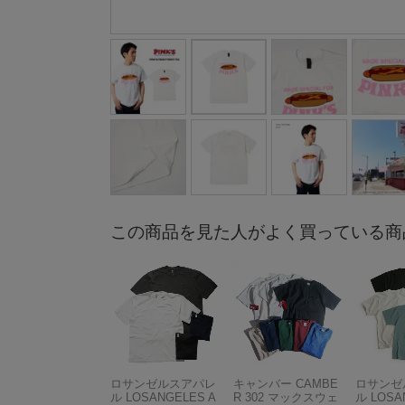
この商品を見た人がよく買っている商
ロサンゼルスアパレ
キャンバー CAMBE
ロサンゼ
ル LOSANGELES A
R 302 マックスウェ
ル LOSA