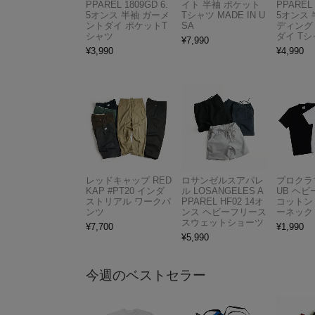
PPAREL 1809GD 6.
イト 半袖 ポケット
PPAREL 
5オンス 半袖 ガーメ
Tシャツ MADE IN U
5オンス 
ントダイ ポケットT
SA
ディング
シャツ
ダイ Tシ
¥
7,990
¥
3,990
¥
4,990
レッドキャップ RED
ロサンゼルスアパレ
プロクラブ
KAP #PT20 インダ
ル LOSANGELES A
UB ヘ
ストリアル ワークパ
PPAREL HF02 14オ
コットン
ンツ
ンス ヘビーフリース
ーネック
スウェットショーツ
¥
7,700
¥
1,990
¥
5,990
今週のベストセラー