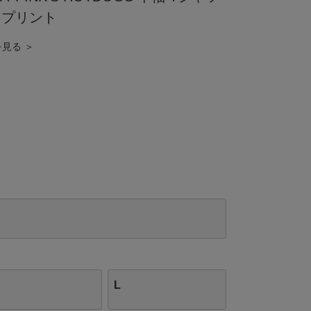
トプリント
を見る ＞
L