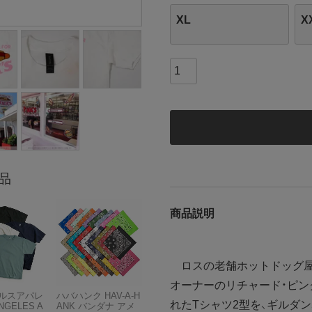
XL
X
品
商品説明
ロスの老舗ホットドッグ屋
オーナーのリチャード・ピン
ルスアパレ
ハバハンク HAV-A-H
れたTシャツ2型を、ギルダン
NGELES A
ANK バンダナ アメ