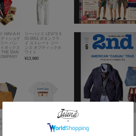
 HAV-A-H
リーバイス LEVI’S 5
トラディショナ
01-0651 ボタンフラ
ズリー バン
イ ストレート ジー
フトボックス
ンズ オプティックホ
THE BAN
ワイト
COMPANY
¥
13,980
Carhartt
アメリカンクラシッ
スドフィッ
クス AMERICAN CL
商品スペック
ンバスワーク
ASSICS ムービーT
シャツ フォレストガ