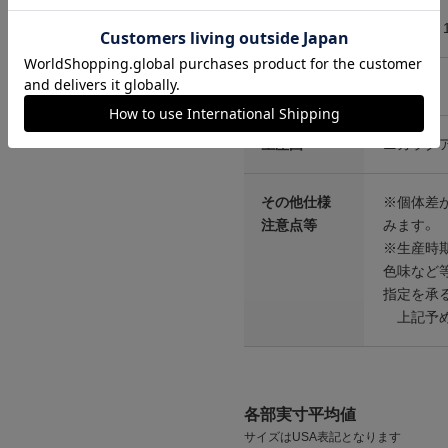
ンプ ロゴ＆ベンチ
¥
5,747
素材
コットン 
カラー
ホワイト
生産国
ニカラグ
その他仕様
※個体差が
注意点等
みます。
※生産時
色味など
指定を承
上記予め
各部実寸平均値
サイズはUSA表記となります