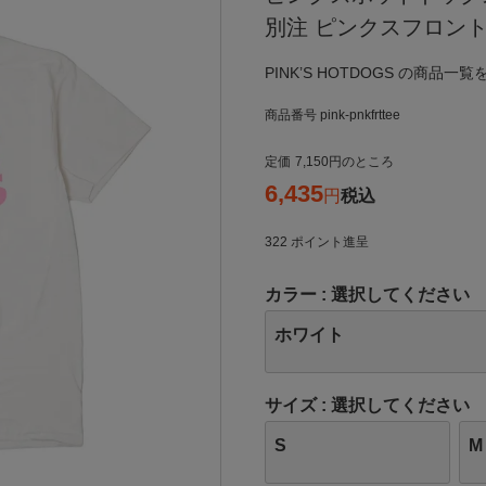
別注 ピンクスフロン
PINK’S HOTDOGS の商品一覧
商品番号
pink-pnkfrttee
定価
7,150
のところ
6,435
税込
322
ポイント進呈
カラー
選択してください
ホワイト
サイズ
選択してください
S
M