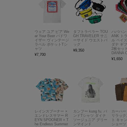
ウェア ユア ビア We
タフトラベラー TOU
ハバハンク
ar Your Beer バドワ
GH TRAVELER サニ
ANK 
イザー ヴィンテージ
ーサイド ウエストバ
ル ペイ
ラベル ポケットTシ
ッグ
ダナ ギ
ャツ
2枚セット
¥
9,350
DANNA 
¥
7,700
¥
1,650
レインスプーナー ×
カンフー kung fu. バ
カーハート 
エンドレスサマー R
ンドTシャツ ダイナ
リラック
EYN SPOONER × T
ソージュニア グリー
ト キャ
he Endless Summer
ンマインド
ショーツ