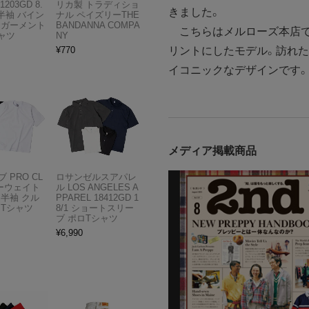
1203GD 8.
リカ製 トラディショ
きました。
半袖 バイン
ナル ペイズリーTHE
 ガーメント
BANDANNA COMPA
こちらはメルローズ本店で
ャツ
NY
リントにしたモデル。訪れた
¥
770
イコニックなデザインです。
メディア掲載商品
 PRO CL
ロサンゼルスアパレ
ビーウェイト
ル LOS ANGELES A
 半袖 クル
PPAREL 18412GD 1
 Tシャツ
8/1 ショートスリー
ブ ポロTシャツ
¥
6,990