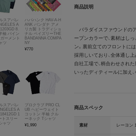
商品説明
ルスアパレ
ハバハンク HAV-A-H
NGELES A
ANK バンダナ アメ
1203GD 8.
リカ製 トラディショ
パラダイスファウンドのア
半袖 バイン
ナル ペイズリーTHE
ープンカラーで、素材はし
 ガーメント
BANDANNA COMPA
ャツ
NY
ン。裏前立てのフロントには
¥
770
採用しいており、全体通し上
自社工場で、柄合わせされた
いったディティールに加え、
ルスアパレ
プロクラブ PRO CL
商品スペック
ANGELES A
UB ヘビーウェイト
18412GD 1
コットン 半袖 クル
ョートスリー
ーネック Tシャツ
Tシャツ
素材
レーヨン 
¥
1,990