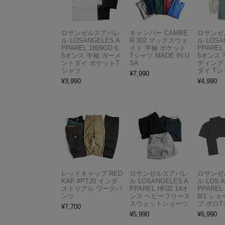
ロサンゼルスアパレ
キャンバー CAMBE
ロサンゼ
ル LOSANGELES A
R 302 マックスウェ
ル LOSA
PPAREL 1809GD 6.
イト 半袖 ポケット
PPAREL 
5オンス 半袖 ガーメ
Tシャツ MADE IN U
5オンス 
ントダイ ポケットT
SA
ディング
シャツ
ダイ Tシ
¥
7,990
¥
3,990
¥
4,990
レッドキャップ RED
ロサンゼルスアパレ
ロサンゼ
KAP #PT20 インダ
ル LOSANGELES A
ル LOS 
ストリアル ワークパ
PPAREL HF02 14オ
PPAREL 
ンツ
ンス ヘビーフリース
8/1 シ
スウェットショーツ
ブ ポロ
¥
7,700
¥
5,990
¥
6,990