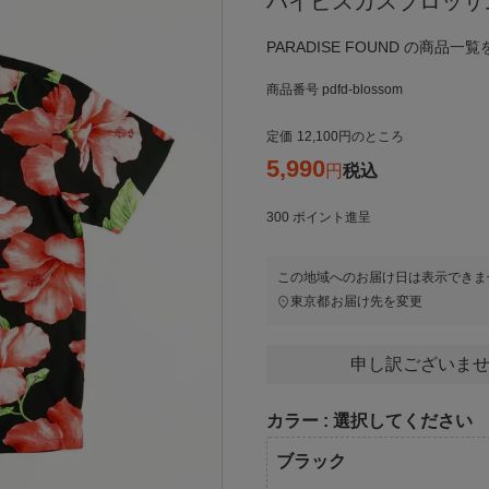
ハイビスカスブロッサ
PARADISE FOUND の商品一
商品番号
pdfd-blossom
定価
12,100
のところ
5,990
税込
300
ポイント進呈
この地域へのお届け日は表示できま
東京都
お届け先を変更
申し訳ございませ
カラー
選択してください
ブラック