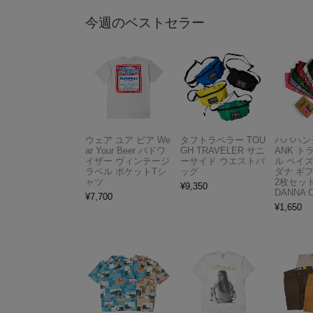
今週のベストセラー
ウェア ユア ビア We
タフトラベラー TOU
ハバハンク
ar Your Beer バドワ
GH TRAVELER サニ
ANK 
イザー ヴィンテージ
ーサイド ウエストバ
ル ペイ
ラベル ポケットTシ
ッグ
ダナ ギ
ャツ
2枚セット
¥
9,350
DANNA 
¥
7,700
¥
1,650