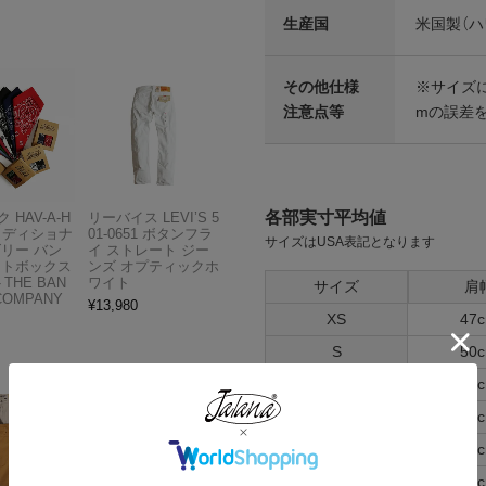
生産国
米国製（ハ
その他仕様
※サイズ
注意点等
mの誤差
各部実寸平均値
 HAV-A-H
リーバイス LEVI’S 5
トラディショナ
01-0651 ボタンフラ
サイズはUSA表記となります
ズリー バン
イ ストレート ジー
フトボックス
ンズ オプティックホ
THE BAN
ワイト
サイズ
肩
COMPANY
¥
13,980
XS
47
S
50
M
53
L
56
XL
59
XXL
61