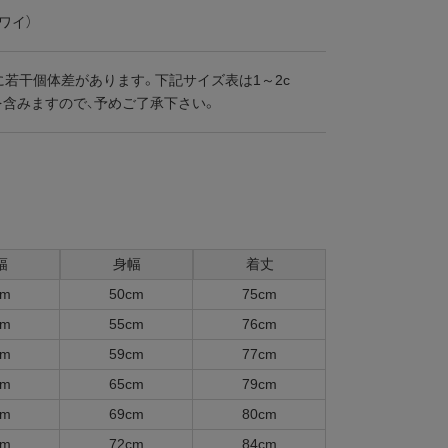
ワイ）
に若干個体差があります。下記サイズ表は1～2c
を含みますので、予めご了承下さい。
幅
身幅
着丈
cm
50cm
75cm
cm
55cm
76cm
cm
59cm
77cm
cm
65cm
79cm
cm
69cm
80cm
cm
72cm
84cm