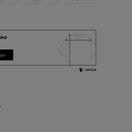
ded
ype
ー