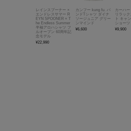
レインスプーナー ×
カンフー kung fu. バ
カーハート 
エンドレスサマー R
ンドTシャツ ダイナ
リラック
EYN SPOONER × T
ソージュニア グリー
ト キャ
he Endless Summer
ンマインド
ショーツ
半袖アロハシャツ フ
¥
6,600
¥
9,900
ルオープン 60周年記
念モデル
¥
22,990