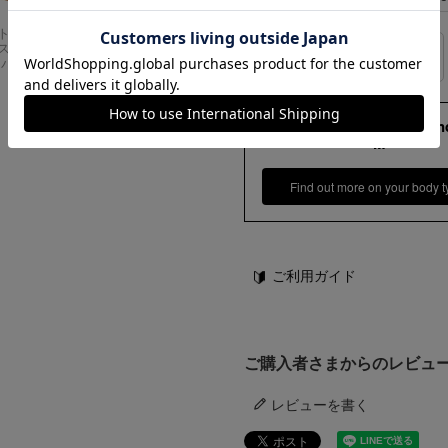
Carhartt
アメリカンクラシッ
スドフィッ
クス AMERICAN CL
サイズの測り方
ンバスワーク
ASSICS ムービーT
シャツ フォレストガ
ンプ ロゴ＆ベンチ
¥
5,747
173cm 70kgRecommen
M
Find out more on your body t
ご利用ガイド
ご購入者さまからのレビュ
レビューを書く