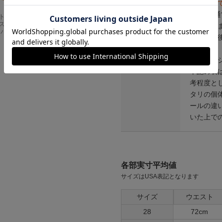
きくなっ
認の上、
Carhartt
アメリカンクラシッ
スドフィッ
クス AMERICAN CL
しており
ンバスワーク
ASSICS ムービーT
※ご購入
シャツ フォレストガ
ンプ ロゴ＆ベンチ
せん。
¥
5,747
※ウォッ
下記の表
考程度と
タリの個
ールの違
いた上で
各部実寸平均値
サイズはUSA表記となります
サイズ
ウエスト
28
72cm