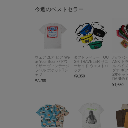
今週のベストセラー
ウェア ユア ビア We
タフトラベラー TOU
ハバハンク
ar Your Beer バドワ
GH TRAVELER サニ
ANK 
イザー ヴィンテージ
ーサイド ウエストバ
ル ペイ
ラベル ポケットTシ
ッグ
ダナ ギ
ャツ
2枚セット
¥
9,350
DANNA 
¥
7,700
¥
1,650