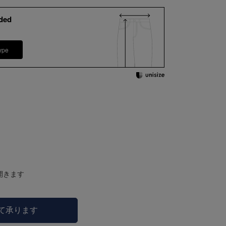
ded
ype
開きます
にて承ります