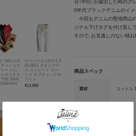
分（中白）が露出した時のグ
0年代ブラックデニムのイメ
今回もデニムの聖地岡山の
ジナル下げタグを付け直し
すので、お見逃しのない様お
 HAV-A-H
リーバイス LEVI’S 5
トラディショナ
01-0651 ボタンフラ
ズリー バン
イ ストレート ジー
商品スペック
フトボックス
ンズ オプティックホ
THE BAN
ワイト
COMPANY
¥
13,980
素材
コットン 1
生産国
アメリカ
その他仕様
注意点等
※当商品