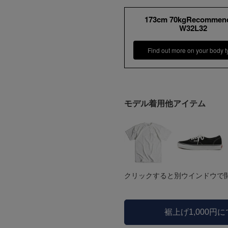
173cm 70kgRecommen
W32L32
Find out more on your body t
モデル着用他アイテム
クリックすると別ウインドウで
裾上げ1,000円