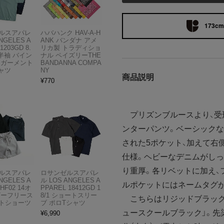
173cm 
ルスアパレ
ハバハンク HAV-A-H
NGELES A
ANK バンダナ アメ
1203GD 8.
リカ製 トラディショ
半袖 バイン
ナル ペイズリーTHE
 ガーメント
BANDANNA COMPA
ャツ
NY
商品説明
¥
770
プリズンブルースより、受
ンターパンツ。ベーシックな
された5ポケット、加えて右
仕様。ヘビーなデニムがしっ
り重厚。各リベットに加え、
ルスアパレ
ロサンゼルスアパレ
NGELES A
ル LOS ANGELES A
ルポケットにはネームタグ
HF02 14オ
PPAREL 18412GD 1
ビーフリース
8/1 ショートスリー
こちらはリジッドブラック
トショーツ
ブ ポロTシャツ
ュースクールブラック」。先
¥
6,990