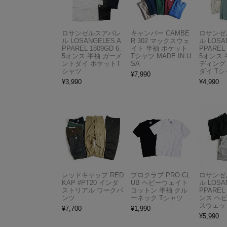
ロサンゼルスアパレ
キャンバー CAMBE
ロサンゼ
ル LOSANGELES A
R 302 マックスウェ
ル LOSA
PPAREL 1809GD 6.
イト 半袖 ポケット
PPAREL 
5オンス 半袖 ガーメ
Tシャツ MADE IN U
5オンス 
ントダイ ポケットT
SA
ディング
シャツ
ダイ Tシ
¥
7,990
¥
3,990
¥
4,990
レッドキャップ RED
プロクラブ PRO CL
ロサンゼ
KAP #PT20 インダ
UB ヘビーウェイト
ル LOSA
ストリアル ワークパ
コットン 半袖 クル
PPAREL 
ンツ
ーネック Tシャツ
ンス ヘ
スウェッ
¥
7,700
¥
1,990
¥
5,990