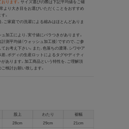
ております。
サイズ選びの際は下記平均値をご確
通常より大き目をお選びいただくことをおすすめ
ます。
後、ご家庭での洗濯による縮みはほとんどありま
シュ加工により、実寸値にバラつきがあります。
は計測平均値（ウォッシュ加工後）ですので、ご参
してお考え下さい。また、色落ちの濃薄、シワやア
体差、ボディの生産ロットによるタグやディティ
いがあります。加工商品という特性を、ご理解頂
のご検討お願い致します。
股上
わたり
裾幅
28cm
29cm
21cm