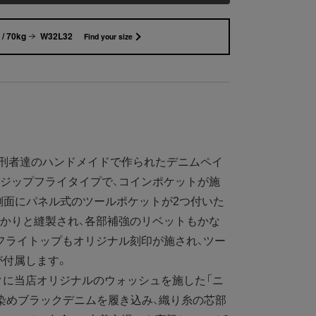
/ 70kg
W32L32
Find your size
刑者達のハンドメイドで作られたデニムペイ
ジップフライタイプで、コインポケットが施
側面にパネル式のツールポケットが2つ付いた
かりと縫製され、各部補強のリベットもかな
フライトップもオリジナル刻印が施され、ツー
が付属します。
に当店オリジナルのウォッシュを施した「ニ
染めブラックデニムを履き込み、織り糸の芯部