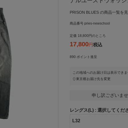
ナルユーズドウォッシ
PRISON BLUES の商品一覧を
商品番号
pries-newschool
定価
18,800
のところ
17,800
税込
890
ポイント進呈
この地域へのお届け日は表示できま
東京都
お届け先を変更
申し訳ございませ
レングス(L)
選択してくだ
L32