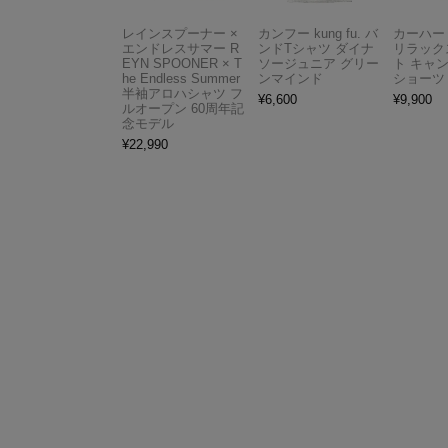
レインスプーナー ×
カンフー kung fu. バ
カーハート 
エンドレスサマー R
ンドTシャツ ダイナ
リラック
EYN SPOONER × T
ソージュニア グリー
ト キャ
he Endless Summer
ンマインド
ショーツ
半袖アロハシャツ フ
¥
6,600
¥
9,900
ルオープン 60周年記
念モデル
¥
22,990