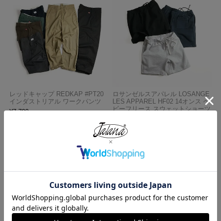
レッドキャップ REDKAP #PT20
ロサンゼルスアパレル LOSANGE
インダストリアル ワークパンツ
LES APPAREL HF02 14オンス ヘ
ビーフリース スウェットショーツ
¥
7,700
¥
5,990