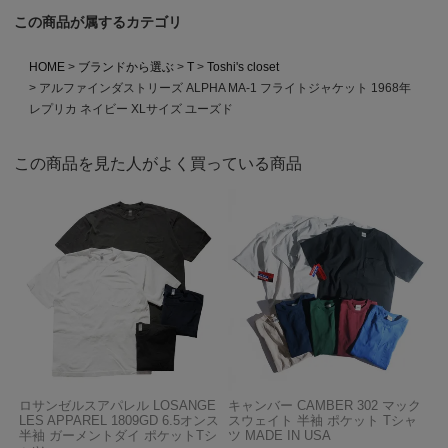
この商品が属するカテゴリ
HOME
ブランドから選ぶ
T
Toshi's closet
アルファインダストリーズ ALPHA MA-1 フライトジャケット 1968年
レプリカ ネイビー XLサイズ ユーズド
この商品を見た人がよく買っている商品
ロサンゼルスアパレル LOSANGE
キャンバー CAMBER 302 マック
LES APPAREL 1809GD 6.5オンス
スウェイト 半袖 ポケット Tシャ
半袖 ガーメントダイ ポケットTシ
ツ MADE IN USA