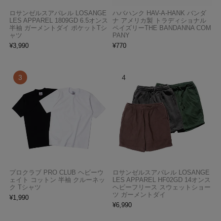
ロサンゼルスアパレル LOSANGE
ハバハンク HAV-A-HANK バンダ
LES APPAREL 1809GD 6.5オンス
ナ アメリカ製 トラディショナル
半袖 ガーメントダイ ポケットTシ
ペイズリーTHE BANDANNA COM
ャツ
PANY
¥
3,990
¥
770
プロクラブ PRO CLUB ヘビーウ
ロサンゼルスアパレル LOSANGE
ェイト コットン 半袖 クルーネッ
LES APPAREL HF02GD 14オンス
ク Tシャツ
ヘビーフリース スウェットショー
ツ ガーメントダイ
¥
1,990
¥
6,990