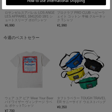
ロサンゼルスアパレル LOS ANGE
プロクラブ PRO CLUB ヘビーウ
LES APPAREL 18412GD 18/1 シ
ェイト コットン 半袖 クルーネッ
ョートスリーブ ポロTシャツ
ク Tシャツ
¥
6,990
¥
1,990
今週のベストセラー
ウェア ユア ビア Wear Your Beer
タフトラベラー TOUGH TRAVEL
バドワイザー ヴィンテージ ラベ
ER サニーサイド ウエストバッグ
ル ポケットTシャツ
¥
9,350
¥
7,700