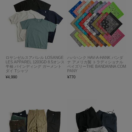
ロサンゼルスアパレル LOSANGE
ハバハンク HAV-A-HANK バンダ
LES APPAREL 1203GD 8.5オンス
ナ アメリカ製 トラディショナル
半袖 バインディング ガーメント
ペイズリーTHE BANDANNA COM
ダイ Tシャツ
PANY
¥
4,990
¥
770