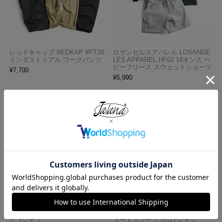
レッドキャップ REDKAP #PT20
ロサンゼルスアパレル LOSANGE
インダストリアル ワークパンツ
LES APPAREL HF02 14オンス ヘ
ビーフリース スウェットショーツ
¥
7,700
¥
5,990
プロクラブ PRO CLUB ヘビーウ
ロサンゼルスアパレル LOS ANGE
ェイト コットン 半袖 クルーネッ
LES APPAREL 18412GD 18/1 シ
ク Tシャツ
ョートスリーブ ポロTシャツ