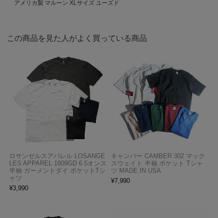
アメリカ製 マルーン XLサイズ ユーズド
この商品を見た人がよく買っている商品
ロサンゼルスアパレル LOSANGE
キャンバー CAMBER 302 マック
LES APPAREL 1809GD 6.5オンス
スウェイト 半袖 ポケット Tシャ
半袖 ガーメントダイ ポケットTシ
ツ MADE IN USA
ャツ
¥
7,990
¥
3,990