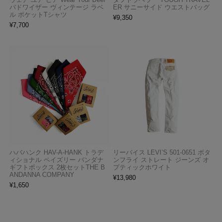
バドワイザー ヴィンテージ ラベ
ER サニーサイド ウエストバッグ
ル ポケットTシャツ
¥
9,350
¥
7,700
ハバハンク HAV-A-HANK トラデ
リーバイス LEVI’S 501-0651 ボタ
ィショナル ペイズリー バンダナ
ンフライ ストレート ジーンズ オ
ギフトボックス 2枚セットTHE B
プティックホワイト
ANDANNA COMPANY
¥
13,980
¥
1,650