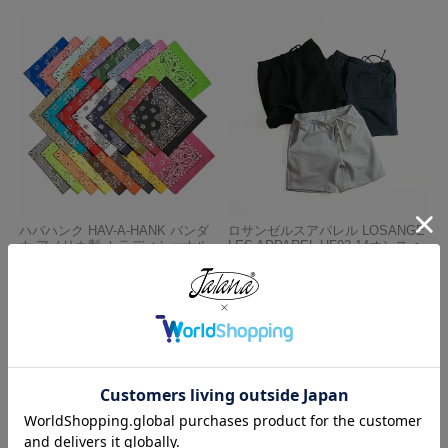
ハバハンク HAV-A-HANK バンダ
ロサンゼルスアパレル LOSANGE
ナ アメリカ製 トラディショナル
LES APPAREL HF02 14オンス ヘ
ペイズリーTHE BANDANNA COM
ビーフリース スウェットショーツ
PANY
¥
5,990
¥
770