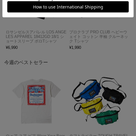
ロサンゼルスアパレル LOS ANGE
プロクラブ PRO CLUB ヘビーウ
LES APPAREL 18412GD 18/1 シ
ェイト コットン 半袖 クルーネッ
ョートスリーブ ポロTシャツ
ク Tシャツ
¥
6,990
¥
1,990
今週のベストセラー
ウェア ユア ビア Wear Your Beer
タフトラベラー TOUGH TRAVEL