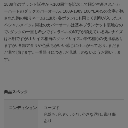
1889年のブランド誕生から100周年を記念して限定生産されたカ
ーハートのダックカバーオール。1889-1989 100YEARSの文字が施
された胸の織りネームに加え、各ボタンにも同じく刻印が入ったス
ペシャルメイク。同社のカバーオールは基本ブランケット裏地なの
で、ダックの一重も希少です。ラベルの印字が消えている為、サイズ
は不明ですが、Lサイズ相当のグッドサイズ。年代相応の使用感あり
ますが、各部アタリや色落ちがいい感じに仕上がっており、まだま
だ着て頂けます。一着限りにつき、お見逃しのないようお願いしま
す。
商品スペック
コンディション
ユーズド
色落ち、色ヤケ、シワ、小さな汚れ、織り傷
あり