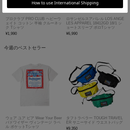
プロクラブ PRO CLUB ヘビーウ
ロサンゼルスアパレル LOS ANGE
ェイト コットン 半袖 クルーネッ
LES APPAREL 18412GD 18/1 シ
ク Tシャツ
ョートスリーブ ポロTシャツ
¥
1,990
¥
6,990
今週のベストセラー
ウェア ユア ビア Wear Your Beer
タフトラベラー TOUGH TRAVEL
バドワイザー ヴィンテージ ラベ
ER サニーサイド ウエストバッグ
ル ポケットTシャツ
¥
9,350