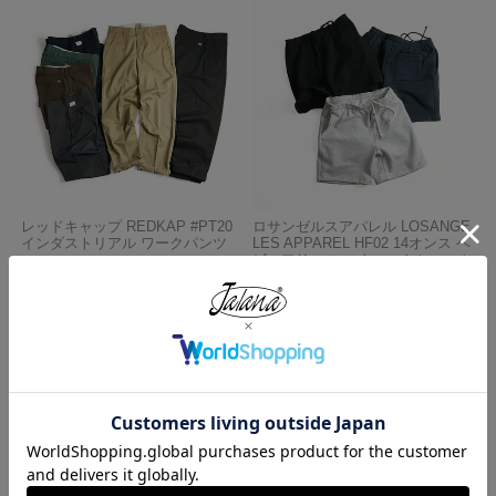
レッドキャップ REDKAP #PT20
ロサンゼルスアパレル LOSANGE
インダストリアル ワークパンツ
LES APPAREL HF02 14オンス ヘ
ビーフリース スウェットショーツ
¥
7,700
¥
5,990