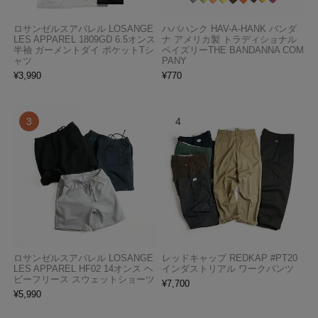
ロサンゼルスアパレル LOSANGE
ハバハンク HAV-A-HANK バンダ
LES APPAREL 1809GD 6.5オンス
ナ アメリカ製 トラディショナル
半袖 ガーメントダイ ポケットTシ
ペイズリーTHE BANDANNA COM
ャツ
PANY
¥
3,990
¥
770
ロサンゼルスアパレル LOSANGE
レッドキャップ REDKAP #PT20
LES APPAREL HF02 14オンス ヘ
インダストリアル ワークパンツ
ビーフリース スウェットショーツ
¥
7,700
¥
5,990