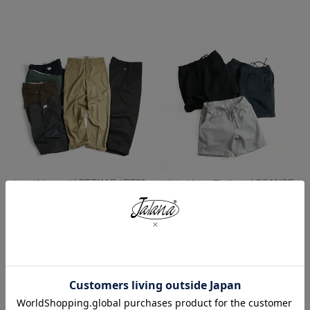
レッドキャップ REDKAP #PT20
ロサンゼルスアパレル LOSANGE
インダストリアル ワークパンツ
LES APPAREL HF02 14オンス ヘ
ビーフリース スウェットショーツ
¥
7,700
¥
5,990