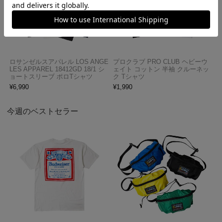
ロサンゼルスアパレル LOS ANGE
プロクラブ PRO CLUB ヘビーウ
LES APPAREL 18412GD 18/1 シ
ェイト コットン 半袖 クルーネッ
ョートスリーブ ポロTシャツ
ク Tシャツ
¥
6,990
¥
1,990
今週のベストセラー