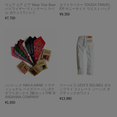
ウェア ユア ビア Wear Your Beer
タフトラベラー TOUGH TRAVEL
バドワイザー ヴィンテージ ラベ
ER サニーサイド ウエストバッグ
ル ポケットTシャツ
¥
9,350
¥
7,700
ハバハンク HAV-A-HANK トラデ
リーバイス LEVI’S 501-0651 ボタ
ィショナル ペイズリー バンダナ
ンフライ ストレート ジーンズ オ
ギフトボックス 2枚セットTHE B
プティックホワイト
ANDANNA COMPANY
¥
13,980
¥
1,650