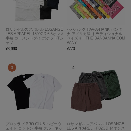
ロサンゼルスアパレル LOSANGE
ハバハンク HAV-A-HANK バンダ
LES APPAREL 1809GD 6.5オンス
ナ アメリカ製 トラディショナル
半袖 ガーメントダイ ポケットTシ
ペイズリーTHE BANDANNA COM
ャツ
PANY
¥
3,990
¥
770
プロクラブ PRO CLUB ヘビーウ
ロサンゼルスアパレル LOSANGE
ェイト コットン 半袖 クルーネッ
LES APPAREL HF02GD 14オンス