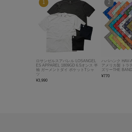
ロサンゼルスアパレル LOSANGEL
ハバハンク HAV-
ES APPAREL 1809GD 6.5オンス 半
アメリカ製 トラ
袖 ガーメントダイ ポケットTシャ
ズリーTHE BAND
ツ
¥
770
¥
3,990