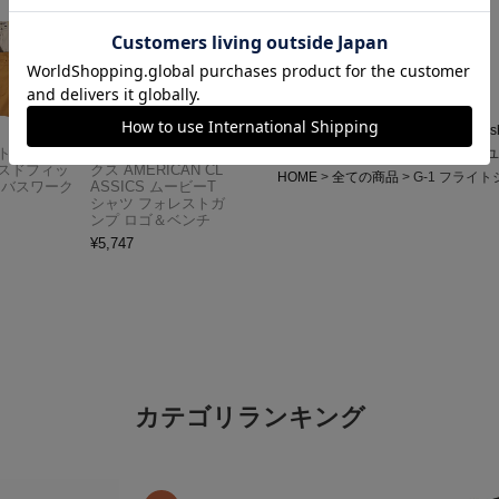
この商品が属するカテゴリ
HOME
ブランドから選ぶ
T
Tosh
Carhartt
アメリカンクラシッ
G-1 フライトジャケット 1969年 
スドフィッ
クス AMERICAN CL
HOME
全ての商品
G-1 フライト
ンバスワーク
ASSICS ムービーT
シャツ フォレストガ
ンプ ロゴ＆ベンチ
¥
5,747
カテゴリランキング