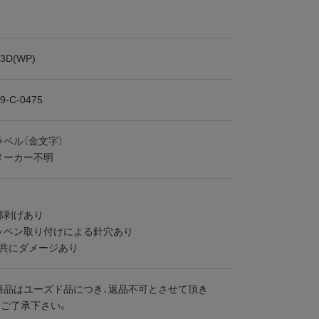
23D(WP)
9-C-0475
ベル（金文字）
メーカー不明
部剥げあり
ッペン取り付けによる針穴あり
裾共にダメージあり
商品はユーズド品につき、返品不可とさせて頂き
めご了承下さい。