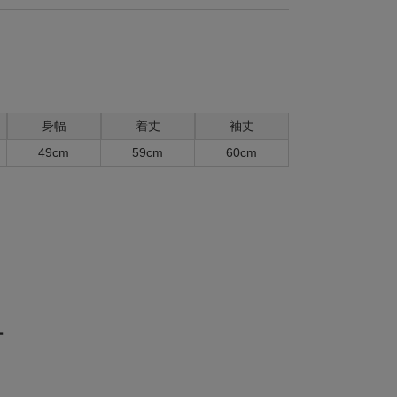
身幅
着丈
袖丈
49cm
59cm
60cm
ー