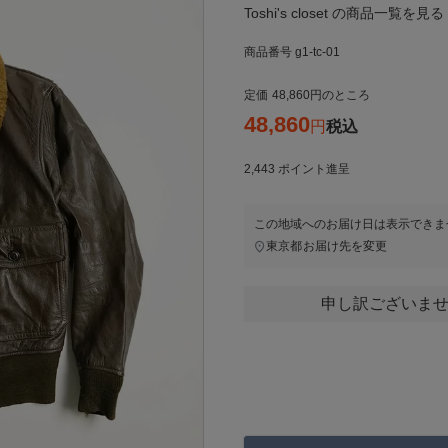
Toshi's closet の商品一覧を見る
商品番号
g1-tc-01
定価
48,860
のところ
48,860
税込
2,443
ポイント進呈
この地域へのお届け日は表示できま
東京都
お届け先を変更
申し訳ございませ