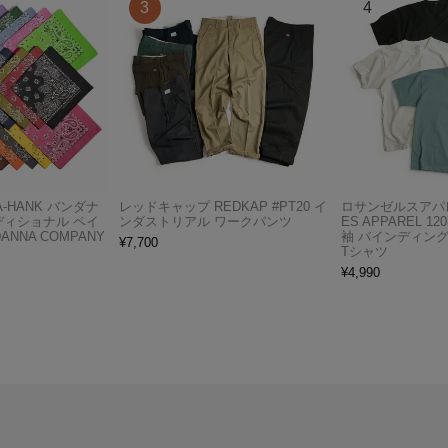
A-HANK バンダナ
レッドキャップ REDKAP #PT20 イ
ロサンゼルスアパレ
ディショナル ペイ
ンダストリアル ワークパンツ
ES APPAREL 12
ANNA COMPANY
袖 バインディン
¥
7,700
Tシャツ
¥
4,990