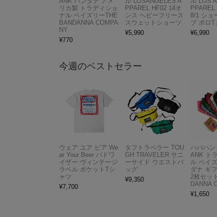
ANK バンダナ アメ
ル LOSANGELES A
ル LOS 
リカ製 トラディショ
PPAREL HF02 14オ
PPAREL 
ナル ペイズリーTHE
ンス ヘビーフリース
8/1 シ
BANDANNA COMPA
スウェットショーツ
ブ ポロ
NY
¥
5,990
¥
6,990
¥
770
今週のベストセラー
ウェア ユア ビア We
タフトラベラー TOU
ハバハンク
ar Your Beer バドワ
GH TRAVELER サニ
ANK 
イザー ヴィンテージ
ーサイド ウエストバ
ル ペイ
ラベル ポケットTシ
ッグ
ダナ ギ
ャツ
2枚セット
¥
9,350
DANNA 
¥
7,700
¥
1,650