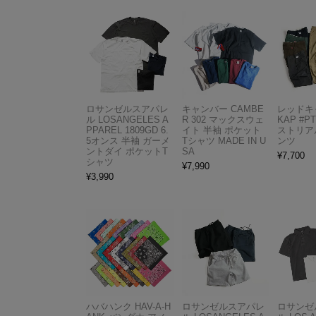
ロサンゼルスアパレ
キャンバー CAMBE
レッドキ
ル LOSANGELES A
R 302 マックスウェ
KAP #P
PPAREL 1809GD 6.
イト 半袖 ポケット
ストリア
5オンス 半袖 ガーメ
Tシャツ MADE IN U
ンツ
ントダイ ポケットT
SA
¥
7,700
シャツ
¥
7,990
¥
3,990
ハバハンク HAV-A-H
ロサンゼルスアパレ
ロサンゼ