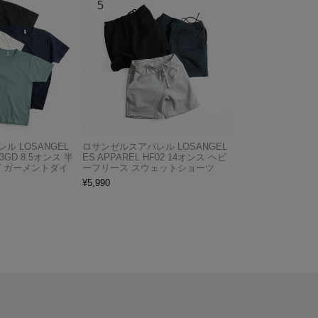
ル LOSANGEL
ロサンゼルスアパレル LOSANGEL
03GD 8.5オンス 半
ES APPAREL HF02 14オンス ヘビ
グ ガーメントダイ
ーフリース スウェットショーツ
¥
5,990