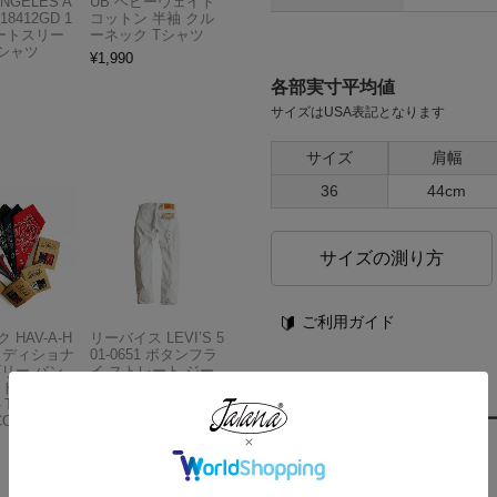
ANGELES A
UB ヘビーウェイト
18412GD 1
コットン 半袖 クル
ョートスリー
ーネック Tシャツ
Tシャツ
¥
1,990
各部実寸平均値
サイズはUSA表記となります
サイズ
肩幅
36
44cm
サイズの測り方
ご利用ガイド
 HAV-A-H
リーバイス LEVI’S 5
トラディショナ
01-0651 ボタンフラ
ズリー バン
イ ストレート ジー
フトボックス
ンズ オプティックホ
THE BAN
ワイト
ご購入者さまからのレビュ
COMPANY
¥
13,980
レビューを書く