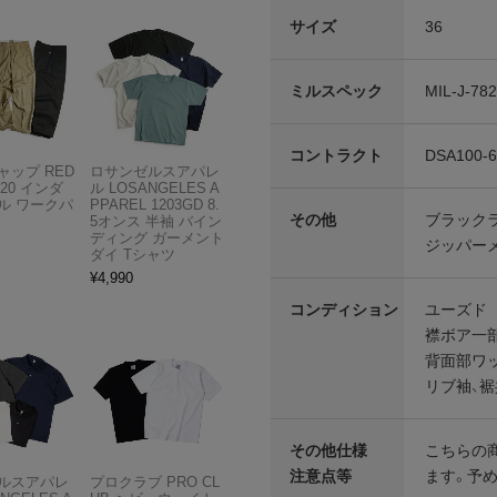
サイズ
36
ミルスペック
MIL-J-78
コントラクト
DSA100-6
ャップ RED
ロサンゼルスアパレ
T20 インダ
ル LOSANGELES A
ル ワークパ
PPAREL 1203GD 8.
その他
ブラックラ
5オンス 半袖 バイン
ディング ガーメント
ジッパー
ダイ Tシャツ
¥
4,990
コンディション
ユーズド
襟ボア一
背面部ワ
リブ袖、
その他仕様
こちらの
注意点等
ます。予
ルスアパレ
プロクラブ PRO CL