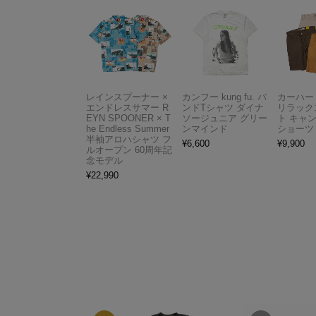
レインスプーナー ×
カンフー kung fu. バ
カーハート 
エンドレスサマー R
ンドTシャツ ダイナ
リラック
EYN SPOONER × T
ソージュニア グリー
ト キャ
he Endless Summer
ンマインド
ショーツ
半袖アロハシャツ フ
¥
6,600
¥
9,900
ルオープン 60周年記
念モデル
¥
22,990