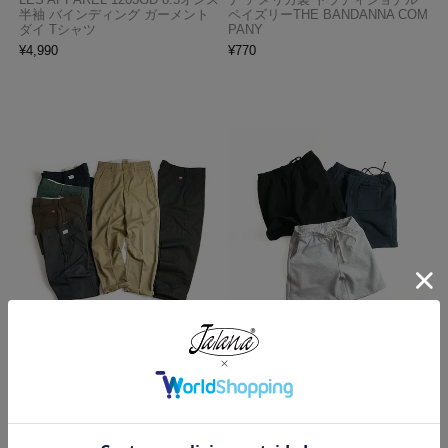
半袖 バインディング ガーメント
ペイズリーTHE BANDANNA COM
ダイ Tシャツ
PANY
¥
4,990
¥
770
レッドキャップ REDKAP #PT20
ロサンゼルスアパレル LOSANGE
インダストリアル ワークパンツ
LES APPAREL HF02 14オンス ヘ
ビーフリース スウェットショーツ
¥
7,700
¥
5,990