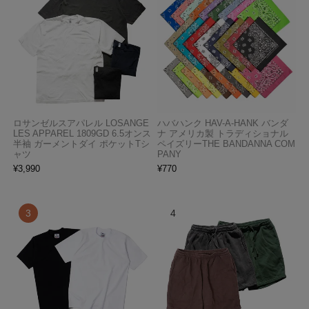
ロサンゼルスアパレル LOSANGE
ハバハンク HAV-A-HANK バンダ
LES APPAREL 1809GD 6.5オンス
ナ アメリカ製 トラディショナル
半袖 ガーメントダイ ポケットTシ
ペイズリーTHE BANDANNA COM
ャツ
PANY
¥
3,990
¥
770