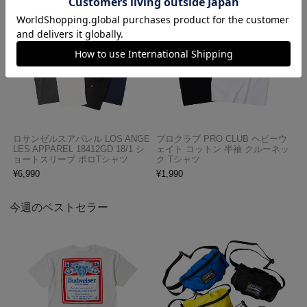
ロサンゼルスアパレル LOS ANGE
プロクラブ PRO CLUB ヘビーウ
LES APPAREL 18412GD 18/1 シ
ェイト コットン 半袖 クルーネッ
ョートスリーブ ポロTシャツ
ク Tシャツ
¥
6,990
¥
1,990
今週のベストセラー