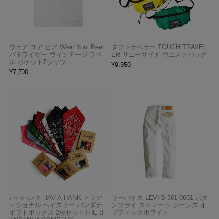
ウェア ユア ビア Wear Your Beer
タフトラベラー TOUGH TRAVEL
バドワイザー ヴィンテージ ラベ
ER サニーサイド ウエストバッグ
ル ポケットTシャツ
¥
9,350
¥
7,700
ハバハンク HAV-A-HANK トラデ
リーバイス LEVI’S 501-0651 ボタ
ィショナル ペイズリー バンダナ
ンフライ ストレート ジーンズ オ
ギフトボックス 2枚セットTHE B
プティックホワイト