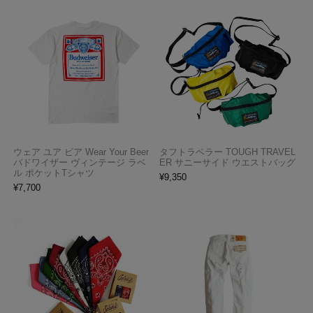
ウェア ユア ビア Wear Your Beer
タフトラベラー TOUGH TRAVEL
バドワイザー ヴィンテージ ラベ
ER サニーサイド ウエストバッグ
ル ポケットTシャツ
¥
9,350
¥
7,700