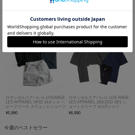
レッドキャップ REDKAP #PT20
プロクラブ PRO CLUB ヘビーウ
インダストリアル ワークパンツ
ェイト コットン 半袖 クルーネッ
ク Tシャツ
¥
7,700
¥
1,990
ロサンゼルスアパレル LOSANGE
ロサンゼルスアパレル LOS ANGE
LES APPAREL HF02 14オンス ヘ
LES APPAREL 18412GD 18/1 シ
ビーフリース スウェットショーツ
ョートスリーブ ポロTシャツ
¥
5,990
¥
6,990
今週のベストセラー