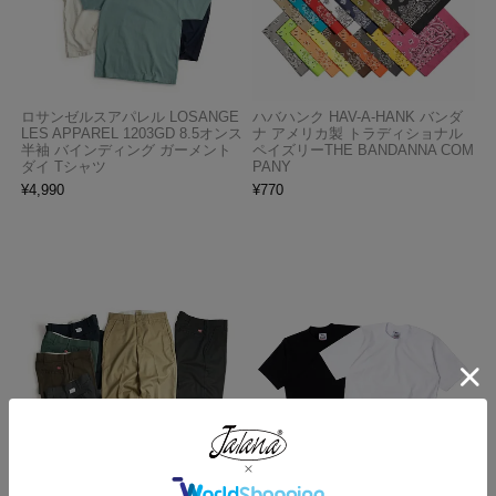
ロサンゼルスアパレル LOSANGE
ハバハンク HAV-A-HANK バンダ
LES APPAREL 1203GD 8.5オンス
ナ アメリカ製 トラディショナル
半袖 バインディング ガーメント
ペイズリーTHE BANDANNA COM
ダイ Tシャツ
PANY
¥
4,990
¥
770