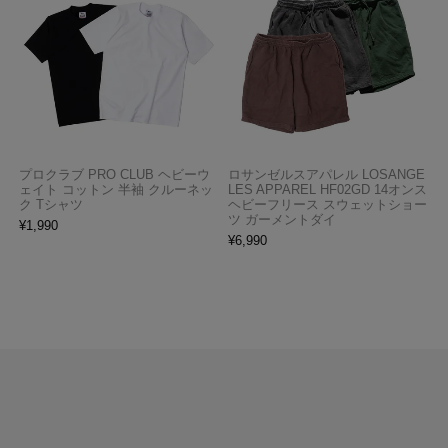
プロクラブ PRO CLUB ヘビーウ
ロサンゼルスアパレル LOSANGE
ェイト コットン 半袖 クルーネッ
LES APPAREL HF02GD 14オンス
ク Tシャツ
ヘビーフリース スウェットショー
ツ ガーメントダイ
¥
1,990
¥
6,990