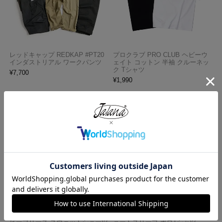
レッドキャップ REDKAP #PT20
プロクラブ PRO CLUB ヘビーウ
インダストリアル ワークパンツ
ェイト コットン 半袖 クルーネッ
ク Tシャツ
¥
7,700
¥
1,990
ロサンゼルスアパレル LOSANGE
ロサンゼルスアパレル LOS ANGE
LES APPAREL HF02 14オンス ヘ
LES APPAREL 18412GD 18/1 シ