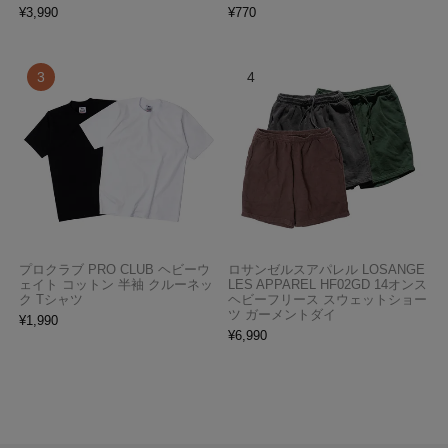
¥
3,990
¥
770
プロクラブ PRO CLUB ヘビーウ
ロサンゼルスアパレル LOSANGE
ェイト コットン 半袖 クルーネッ
LES APPAREL HF02GD 14オンス
ク Tシャツ
ヘビーフリース スウェットショー
ツ ガーメントダイ
¥
1,990
¥
6,990