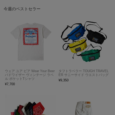
今週のベストセラー
ウェア ユア ビア Wear Your Beer
タフトラベラー TOUGH TRAVEL
バドワイザー ヴィンテージ ラベ
ER サニーサイド ウエストバッグ
ル ポケットTシャツ
¥
9,350
¥
7,700