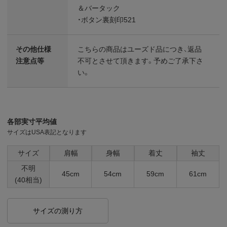
＆バータック
・ボタン裏刻印521
その他仕様
こちらの商品はユーズド品につき、返品
注意点等
不可とさせて頂きます。予めご了承下さ
い。
各部実寸平均値
サイズはUSA表記となります
サイズ
肩幅
身幅
着丈
袖丈
不明
45cm
54cm
59cm
61cm
(40相当)
サイズの測り方