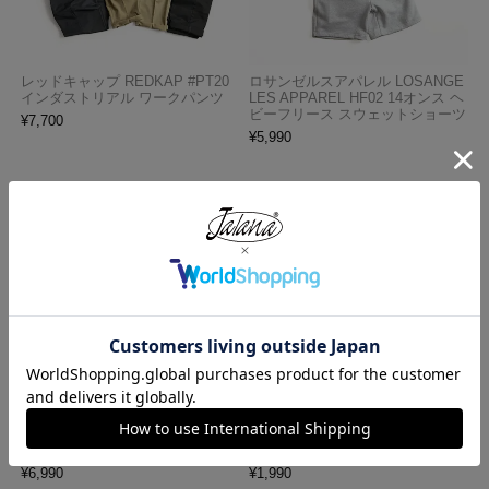
レッドキャップ REDKAP #PT20
ロサンゼルスアパレル LOSANGE
インダストリアル ワークパンツ
LES APPAREL HF02 14オンス ヘ
ビーフリース スウェットショーツ
¥
7,700
¥
5,990
ロサンゼルスアパレル LOS ANGE
プロクラブ PRO CLUB ヘビーウ
LES APPAREL 18412GD 18/1 シ
ェイト コットン 半袖 クルーネッ
ョートスリーブ ポロTシャツ
ク Tシャツ
¥
6,990
¥
1,990