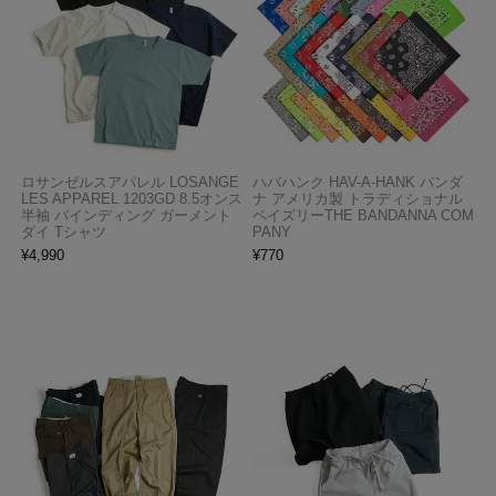
ロサンゼルスアパレル LOSANGE
ハバハンク HAV-A-HANK バンダ
LES APPAREL 1203GD 8.5オンス
ナ アメリカ製 トラディショナル
半袖 バインディング ガーメント
ペイズリーTHE BANDANNA COM
ダイ Tシャツ
PANY
¥
4,990
¥
770