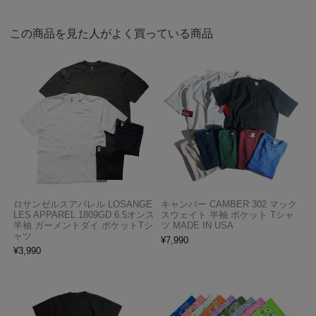
この商品を見た人がよく買っている商品
ロサンゼルスアパレル LOSANGE
キャンバー CAMBER 302 マック
LES APPAREL 1809GD 6.5オンス
スウェイト 半袖 ポケット Tシャ
半袖 ガーメントダイ ポケットTシ
ツ MADE IN USA
ャツ
¥
7,990
¥
3,990