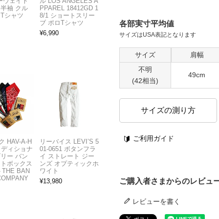
ビーウェイト
ル LOS ANGELES A
 半袖 クル
PPAREL 18412GD 1
 Tシャツ
8/1 ショートスリー
ブ ポロTシャツ
各部実寸平均値
¥
6,990
サイズはUSA表記となります
サイズ
肩幅
不明
49cm
(42相当)
サイズの測り方
ご利用ガイド
 HAV-A-H
リーバイス LEVI’S 5
トラディショナ
01-0651 ボタンフラ
ズリー バン
イ ストレート ジー
フトボックス
ンズ オプティックホ
THE BAN
ワイト
COMPANY
ご購入者さまからのレビュ
¥
13,980
レビューを書く