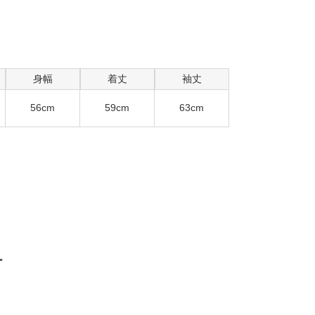
身幅
着丈
袖丈
56cm
59cm
63cm
ー