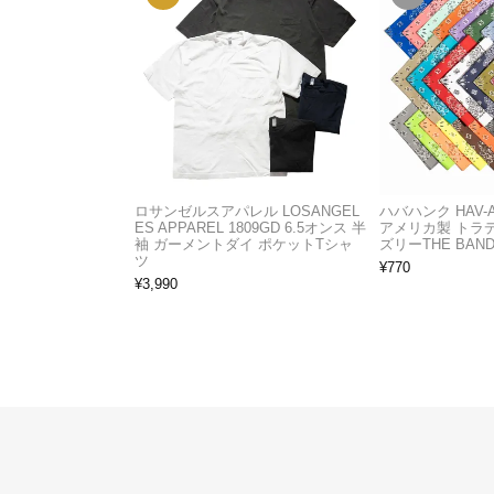
ロサンゼルスアパレル LOSANGEL
ハバハンク HAV-
ES APPAREL 1809GD 6.5オンス 半
アメリカ製 トラ
袖 ガーメントダイ ポケットTシャ
ズリーTHE BAND
ツ
¥
770
¥
3,990