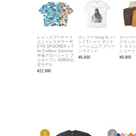
レインスプーナー ×
カンフー kung fu. バ
カーハート 
エンドレスサマー R
ンドTシャツ ダイナ
リラック
EYN SPOONER × T
ソージュニア グリー
ト キャ
he Endless Summer
ンマインド
ショーツ
半袖アロハシャツ フ
¥
6,600
¥
9,900
ルオープン 60周年記
念モデル
¥
22,990