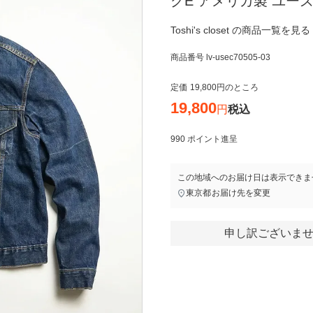
グE アメリカ製 ユー
Toshi's closet の商品一覧を見る
商品番号
lv-usec70505-03
定価
19,800
のところ
19,800
税込
990
ポイント進呈
この地域へのお届け日は表示できま
東京都
お届け先を変更
申し訳ございませ