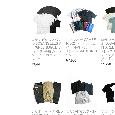
ロサンゼルスアパレ
キャンバー CAMBE
ロサンゼ
ル LOSANGELES A
R 302 マックスウェ
ル LOSA
PPAREL 1809GD 6.
イト 半袖 ポケット
PPAREL 
5オンス 半袖 ガーメ
Tシャツ MADE IN U
5オンス 
ントダイ ポケットT
SA
ディング
シャツ
ダイ Tシ
¥
7,990
¥
3,990
¥
4,990
レッドキャップ RED
ロサンゼルスアパレ
プロクラブ