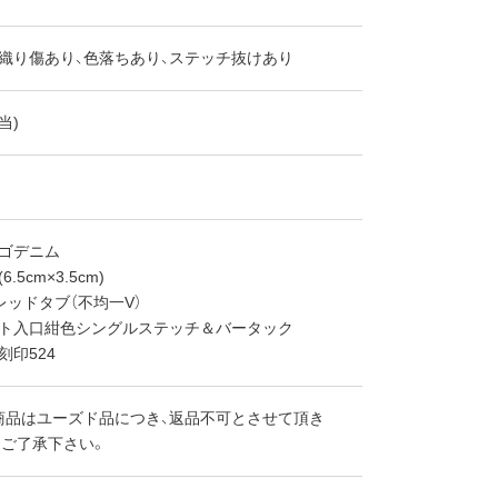
、織り傷あり、色落ちあり、ステッチ抜けあり
当)
ィゴデニム
.5cm×3.5cm)
レッドタブ（不均一V）
ット入口紺色シングルステッチ＆バータック
刻印524
商品はユーズド品につき、返品不可とさせて頂き
めご了承下さい。