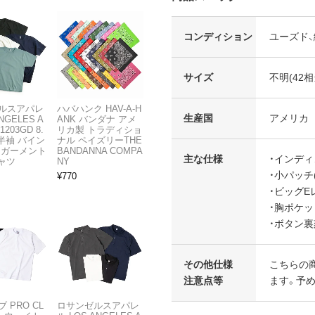
コンディション
ユーズド
サイズ
不明(42相
ルスアパレ
ハバハンク HAV-A-H
生産国
アメリカ
NGELES A
ANK バンダナ アメ
1203GD 8.
リカ製 トラディショ
半袖 バイン
ナル ペイズリーTHE
 ガーメント
BANDANNA COMPA
主な仕様
・インデ
ャツ
NY
・小パッチ(6
¥
770
・ビッグE
・胸ポケ
・ボタン裏
その他仕様
こちらの
注意点等
ます。予
 PRO CL
ロサンゼルスアパレ