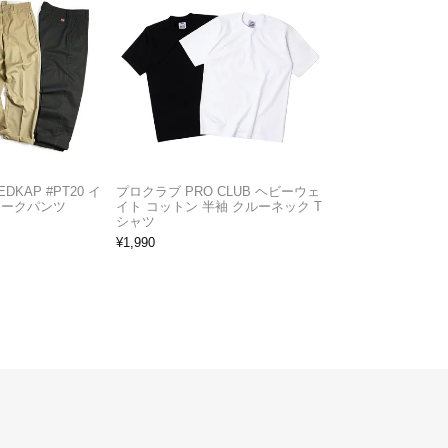
KAP #PT20 イ
プロクラブ PRO CLUB ヘビーウェ
ワークパンツ
イト コットン 半袖 クルーネック T
シャツ
¥
1,990