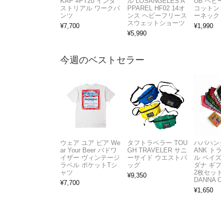
KAP #PT20 インダ
ル LOSANGELES A
UB ヘ
ストリアル ワークパ
PPAREL HF02 14オ
コットン
ンツ
ンス ヘビーフリース
ーネック
スウェットショーツ
¥
7,700
¥
1,990
¥
5,990
今週のベストセラー
ウェア ユア ビア We
タフトラベラー TOU
ハバハンク
ar Your Beer バドワ
GH TRAVELER サニ
ANK 
イザー ヴィンテージ
ーサイド ウエストバ
ル ペイ
ラベル ポケットTシ
ッグ
ダナ ギ
ャツ
2枚セット
¥
9,350
DANNA 
¥
7,700
¥
1,650