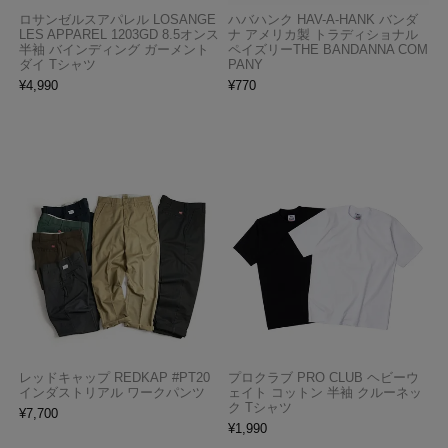
ロサンゼルスアパレル LOSANGE
ハバハンク HAV-A-HANK バンダ
LES APPAREL 1203GD 8.5オンス
ナ アメリカ製 トラディショナル
半袖 バインディング ガーメント
ペイズリーTHE BANDANNA COM
ダイ Tシャツ
PANY
¥
4,990
¥
770
レッドキャップ REDKAP #PT20
プロクラブ PRO CLUB ヘビーウ
インダストリアル ワークパンツ
ェイト コットン 半袖 クルーネッ
ク Tシャツ
¥
7,700
¥
1,990