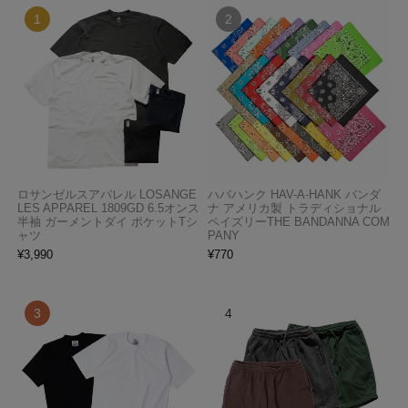
ロサンゼルスアパレル LOSANGE
ハバハンク HAV-A-HANK バンダ
LES APPAREL 1809GD 6.5オンス
ナ アメリカ製 トラディショナル
半袖 ガーメントダイ ポケットTシ
ペイズリーTHE BANDANNA COM
ャツ
PANY
¥
3,990
¥
770