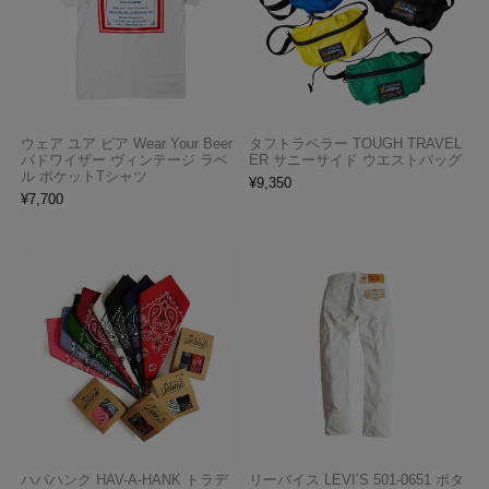
ウェア ユア ビア Wear Your Beer
タフトラベラー TOUGH TRAVEL
バドワイザー ヴィンテージ ラベ
ER サニーサイド ウエストバッグ
ル ポケットTシャツ
¥
9,350
¥
7,700
ハバハンク HAV-A-HANK トラデ
リーバイス LEVI’S 501-0651 ボタ