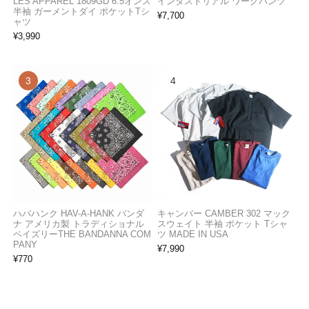
LES APPAREL 1809GD 6.5オンス
インダストリアル ワークパンツ
半袖 ガーメントダイ ポケットTシ
¥
7,700
ャツ
¥
3,990
ハバハンク HAV-A-HANK バンダ
キャンバー CAMBER 302 マック
ナ アメリカ製 トラディショナル
スウェイト 半袖 ポケット Tシャ
ペイズリーTHE BANDANNA COM
ツ MADE IN USA
PANY
¥
7,990
¥
770