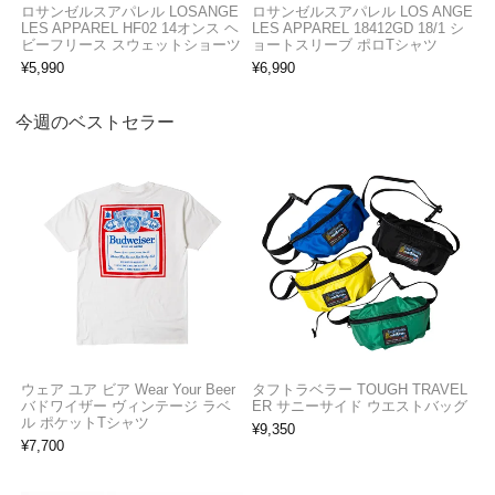
ロサンゼルスアパレル LOSANGE
ロサンゼルスアパレル LOS ANGE
LES APPAREL HF02 14オンス ヘ
LES APPAREL 18412GD 18/1 シ
ビーフリース スウェットショーツ
ョートスリーブ ポロTシャツ
¥
5,990
¥
6,990
今週のベストセラー
ウェア ユア ビア Wear Your Beer
タフトラベラー TOUGH TRAVEL
バドワイザー ヴィンテージ ラベ
ER サニーサイド ウエストバッグ
ル ポケットTシャツ
¥
9,350
¥
7,700