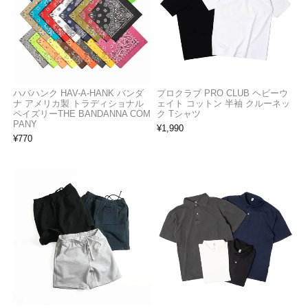
ハバハンク HAV-A-HANK バンダ
プロクラブ PRO CLUB ヘビーウ
ナ アメリカ製 トラディショナル
ェイト コットン 半袖 クルーネッ
ペイズリーTHE BANDANNA COM
ク Tシャツ
PANY
¥
1,990
¥
770