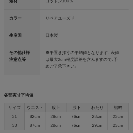
素材
コットン100％
カラー
リペアユーズド
生産国
日本製
その他仕様
※平置き採寸の平均値となります。表値
注意点等
は最大2cm程度誤差を含みますので、予
めご了承下さい。
各部実寸平均値
サイズ
ウエスト
股上
股下
わたり
裾幅
31
82cm
28cm
76cm
28cm
23cm
33
87cm
29cm
76cm
29cm
23cm