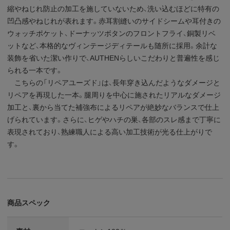
縮やねじれ防止の加工を施していないため、洗い込むほどに特有の
凹凸感やねじれが表れます。赤耳割縫いのサイドシームや耳付きの
ウォッチポケット、ドーナッツボタンのフロントフライ、銅製リベ
ットなど、本格的なヴィンテージディテールも随所に採用。余計な
装飾を省いた潔い作りで、AUTHENらしいこだわりと普遍性を感じ
られる一本です。
こちらの「リペアユーズド」は、長年穿き込んだようなダメージと
リペアを再現した一本。腿周りを中心に施されたリアルなダメージ
加工と、裏から当てた補強布によるリペアが絶妙なバランスで仕上
げられています。さらに、ヒゲやハチの巣、各部のスレ感まで丁寧に
表現されており、熟練職人による高い加工技術が光る仕上がりで
す。
商品スペック