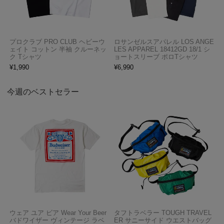
プロクラブ PRO CLUB ヘビーウ
ロサンゼルスアパレル LOS ANGE
ェイト コットン 半袖 クルーネッ
LES APPAREL 18412GD 18/1 シ
ク Tシャツ
ョートスリーブ ポロTシャツ
¥
1,990
¥
6,990
今週のベストセラー
ウェア ユア ビア Wear Your Beer
タフトラベラー TOUGH TRAVEL
バドワイザー ヴィンテージ ラベ
ER サニーサイド ウエストバッグ