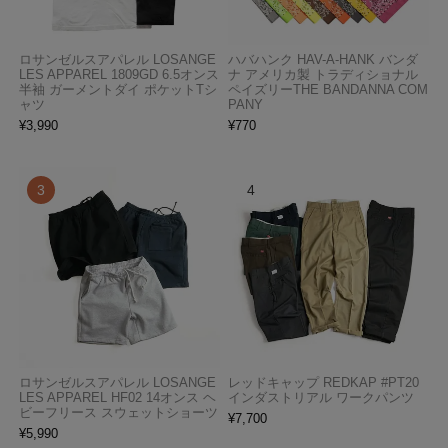
ロサンゼルスアパレル LOSANGE
ハバハンク HAV-A-HANK バンダ
LES APPAREL 1809GD 6.5オンス
ナ アメリカ製 トラディショナル
半袖 ガーメントダイ ポケットTシ
ペイズリーTHE BANDANNA COM
ャツ
PANY
¥
3,990
¥
770
ロサンゼルスアパレル LOSANGE
レッドキャップ REDKAP #PT20
LES APPAREL HF02 14オンス ヘ
インダストリアル ワークパンツ
ビーフリース スウェットショーツ
¥
7,700
¥
5,990