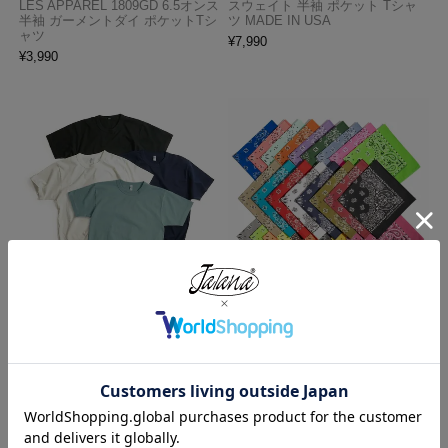
LES APPAREL 1809GD 6.5オンス
スウェイト 半袖 ポケット Tシャ
半袖 ガーメントダイ ポケットTシ
ツ MADE IN USA
ャツ
¥
7,990
¥
3,990
ロサンゼルスアパレル LOSANGE
ハバハンク HAV-A-HANK バンダ
LES APPAREL 1203GD 8.5オンス
ナ アメリカ製 トラディショナル
半袖 バインディング ガーメント
ペイズリーTHE BANDANNA COM
ダイ Tシャツ
PANY
¥
4,990
¥
770