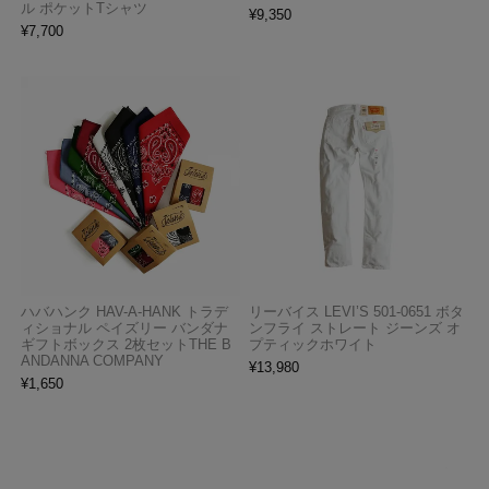
ル ポケットTシャツ
¥
9,350
¥
7,700
ハバハンク HAV-A-HANK トラデ
リーバイス LEVI’S 501-0651 ボタ
ィショナル ペイズリー バンダナ
ンフライ ストレート ジーンズ オ
ギフトボックス 2枚セットTHE B
プティックホワイト
ANDANNA COMPANY
¥
13,980
¥
1,650