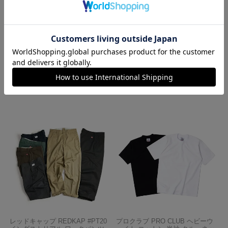
ロサンゼルスアパレル LOSANGE
ハバハンク HAV-A-HANK バンダ
LES APPAREL 1203GD 8.5オンス
ナ アメリカ製 トラディショナル
半袖 バインディング ガーメント
ペイズリーTHE BANDANNA COM
ダイ Tシャツ
PANY
¥
4,990
¥
770
レッドキャップ REDKAP #PT20
プロクラブ PRO CLUB ヘビーウ