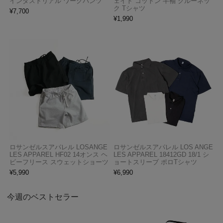
インダストリアル ワークパンツ
ェイト コットン 半袖 クルーネッ
ク Tシャツ
¥
7,700
¥
1,990
ロサンゼルスアパレル LOSANGE
ロサンゼルスアパレル LOS ANGE
LES APPAREL HF02 14オンス ヘ
LES APPAREL 18412GD 18/1 シ
ビーフリース スウェットショーツ
ョートスリーブ ポロTシャツ
¥
5,990
¥
6,990
今週のベストセラー