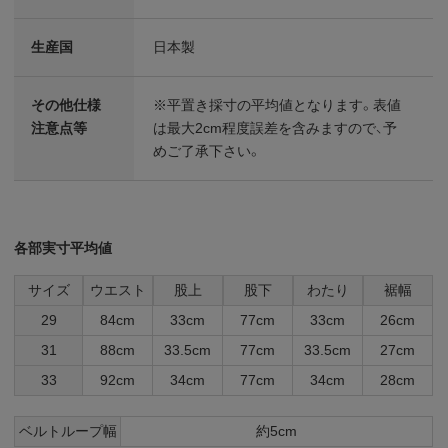
生産国
日本製
その他仕様
※平置き採寸の平均値となります。表値
注意点等
は最大2cm程度誤差を含みますので、予
めご了承下さい。
各部実寸平均値
サイズ
ウエスト
股上
股下
わたり
裾幅
29
84cm
33cm
77cm
33cm
26cm
31
88cm
33.5cm
77cm
33.5cm
27cm
33
92cm
34cm
77cm
34cm
28cm
ベルトループ幅
約5cm