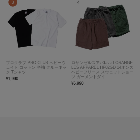
プロクラブ PRO CLUB ヘビーウ
ロサンゼルスアパレル LOSANGE
ェイト コットン 半袖 クルーネッ
LES APPAREL HF02GD 14オンス
ク Tシャツ
ヘビーフリース スウェットショー
ツ ガーメントダイ
¥
1,990
¥
6,990