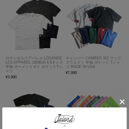
ロサンゼルスアパレル LOSANGE
キャンバー CAMBER 302 マック
LES APPAREL 1809GD 6.5オンス
スウェイト 半袖 ポケット Tシャ
半袖 ガーメントダイ ポケットTシ
ツ MADE IN USA
ャツ
¥
7,990
¥
3,990