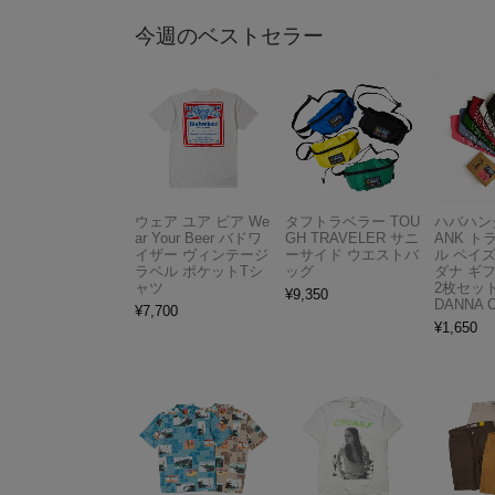
今週のベストセラー
ウェア ユア ビア We
タフトラベラー TOU
ハバハンク
ar Your Beer バドワ
GH TRAVELER サニ
ANK 
イザー ヴィンテージ
ーサイド ウエストバ
ル ペイ
ラベル ポケットTシ
ッグ
ダナ ギ
ャツ
2枚セット
¥
9,350
DANNA 
¥
7,700
¥
1,650