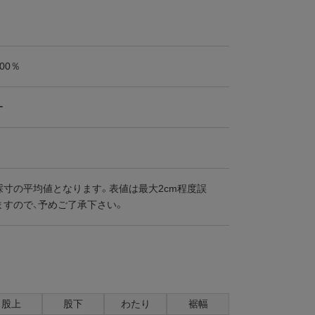
00％
ー
採寸の平均値となります。表値は最大2cm程度誤
ますので、予めご了承下さい。
股上
股下
わたり
裾幅