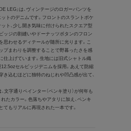
WIDE LEG」は、ヴィンテージのロガーパンツを
エットのデニムです。フロントのスラントポケ
ケット、少し開き気味に付けられたスクエア型
ルビッジの割縫いやドーナッツボタンのフロン
を思わせるディテールが随所に光ります。こ
ヒップまわりを調整することで野暮ったさを感
に仕上げています。生地には旧式シャトル織
2.5ozセルビッジデニムを採用。あえて防縮
穿き込むほどに独特のねじれや凹凸感が出て、
、文字通りペインター（ペンキ塗り）が何年も
れたカラー。色落ちやアタリに加え、ペンキ
とてもリアルに再現された一本です。