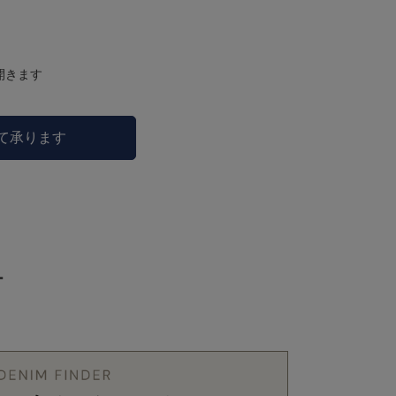
開きます
にて承ります
ー