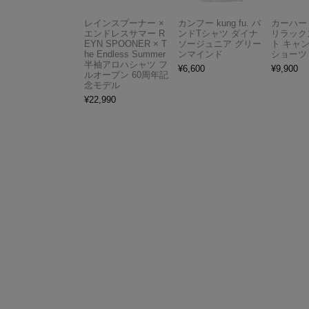
レインスプーナー ×
カンフー kung fu. バ
カーハート 
エンドレスサマー R
ンドTシャツ ダイナ
リラック
EYN SPOONER × T
ソージュニア グリー
ト キャ
he Endless Summer
ンマインド
ショーツ
半袖アロハシャツ フ
¥
6,600
¥
9,900
ルオープン 60周年記
念モデル
¥
22,990