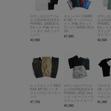
ロサンゼルスアパレ
キャンバー CAMBE
ロサンゼ
ル LOSANGELES A
R 302 マックスウェ
ル LOSA
PPAREL 1809GD 6.
イト 半袖 ポケット
PPAREL 
5オンス 半袖 ガーメ
Tシャツ MADE IN U
5オンス 
ントダイ ポケットT
SA
ディング
シャツ
ダイ Tシ
¥
7,990
¥
3,990
¥
4,990
レッドキャップ RED
ロサンゼルスアパレ
プロクラブ
KAP #PT20 インダ
ル LOSANGELES A
UB ヘ
ストリアル ワークパ
PPAREL HF02 14オ
コットン
ンツ
ンス ヘビーフリース
ーネック
スウェットショーツ
¥
7,700
¥
1,990
¥
5,990