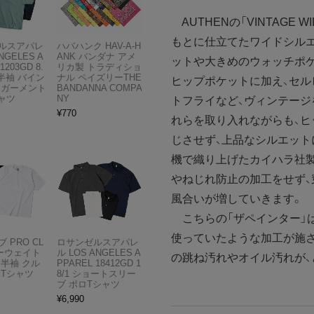
AUTHENの「VINTAGE 
もとに仕立てたワイドシル
ルスアパレ
ハバハンク HAV-A-H
NGELES A
ANK バンダナ アメ
ットや大きめのウォッチポ
1203GD 8.
リカ製 トラディショ
半袖 バイン
ナル ペイズリーTHE
ヒップポケットに加え、セ
 ガーメント
BANDANNA COMPA
ャツ
NY
トフライなど、ヴィンテージ
¥
770
れらを取り入れながらも、
じさせず、上品なシルエット
機で織り上げたカイハラ社製1
やねじれ防止の加工をせず、
風合いが増していきます。
こちらの「ザペインター」は
使っていたような加工が施さ
 PRO CL
ロサンゼルスアパレ
ビーウェイト
ル LOS ANGELES A
の跳ね汚れやオイル汚れが、
 半袖 クル
PPAREL 18412GD 1
 Tシャツ
8/1 ショートスリー
ブ ポロTシャツ
¥
6,990