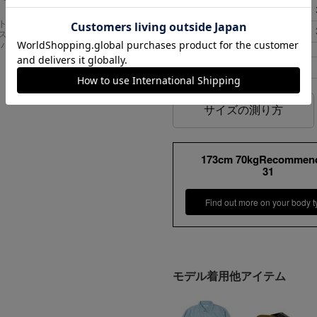
31
84cm
Carhartt
アメリカンクラシッ
33
90cm
スドフィッ
クス AMERICAN CL
ンバスワーク
ASSICS ムービーT
シャツ フォレストガ
ンプ ロゴ＆ベンチ
ベルトループ幅
¥
5,747
サイズの測り方
173cm 70kgRecommen
31
Find out more on your body t
モデル着用他アイテム