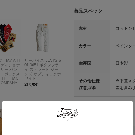
商品スペック
素材
コットン1
カラー
ペインタ
 HAV-A-H
リーバイス LEVI’S 5
生産国
日本製
トラディショナ
01-0651 ボタンフラ
ズリー バン
イ ストレート ジー
フトボックス
ンズ オプティックホ
THE BAN
ワイト
その他仕様
※平置き
COMPANY
¥
13,980
注意点等
差を含み
各部実寸平均値
サイズ
ウエスト