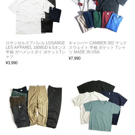
ロサンゼルスアパレル LOSANGE
キャンバー CAMBER 302 マック
LES APPAREL 1809GD 6.5オンス
スウェイト 半袖 ポケット Tシャ
半袖 ガーメントダイ ポケットTシ
ツ MADE IN USA
ャツ
¥
7,990
¥
3,990