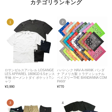
カテゴリランキング
ロサンゼルスアパレル LOSANGE
ハバハンク HAV-A-HANK バンダ
LES APPAREL 1809GD 6.5オンス
ナ アメリカ製 トラディショナル
半袖 ガーメントダイ ポケットTシ
ペイズリーTHE BANDANNA COM
ャツ
PANY
¥
3,990
¥
770