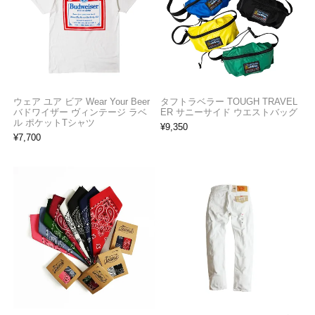
ウェア ユア ビア Wear Your Beer
タフトラベラー TOUGH TRAVEL
バドワイザー ヴィンテージ ラベ
ER サニーサイド ウエストバッグ
ル ポケットTシャツ
¥
9,350
¥
7,700