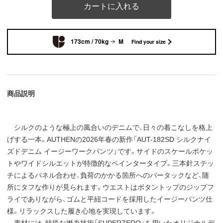
カートに入れる
173cm / 70kg
M
Find your size
商品説明
シルクのような極上の風合いのデニムで、日々の着こなしを格上
げする一本。AUTHENの2026年春の新作「AUT-182SD シルクナイ
ズドデニム イージーワークパンツ」です。サイドのスケールポケッ
トやワイドシルエットが特徴的なペインタータイプ。三本針ステッ
チによるパネル合わせ、負荷のかかる箇所へのバータックなど、随
所にタフな作りが見られます。ウエストはボタントップのジップフ
ライでありながら、ゴムと平紐コードを採用したイージーパンツ仕
様。リラックスした履き心地を実現しています。
素材には、特殊な撚糸技術「SUPERZERO」を用いたオリジナルデ