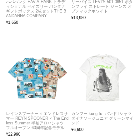
ハバハンク HAV-A-HANK トラデ
リーバイス LEVI’S 501-0651 ボタ
ィショナル ペイズリー バンダナ
ンフライ ストレート ジーンズ オ
ギフトボックス 2枚セットTHE B
プティックホワイト
ANDANNA COMPANY
¥
13,980
¥
1,650
レインスプーナー × エンドレスサ
カンフー kung fu. バンドTシャツ
マー REYN SPOONER × The End
ダイナソージュニア グリーンマイ
less Summer 半袖アロハシャツ
ンド
フルオープン 60周年記念モデル
¥
6,600
¥
22,990