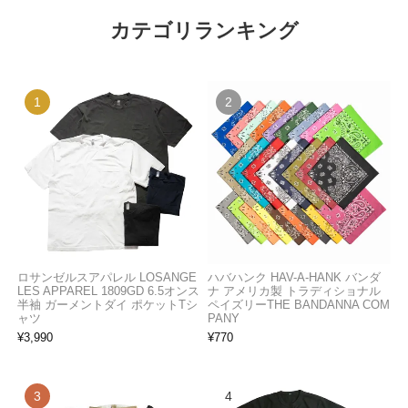
カテゴリランキング
ロサンゼルスアパレル LOSANGE
ハバハンク HAV-A-HANK バンダ
LES APPAREL 1809GD 6.5オンス
ナ アメリカ製 トラディショナル
半袖 ガーメントダイ ポケットTシ
ペイズリーTHE BANDANNA COM
ャツ
PANY
¥
3,990
¥
770