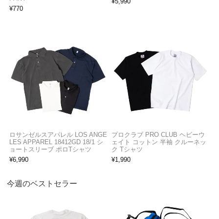
¥
5,990
¥
770
ロサンゼルスアパレル LOS ANGE
プロクラブ PRO CLUB ヘビーウ
LES APPAREL 18412GD 18/1 シ
ェイト コットン 半袖 クルーネッ
ョートスリーブ ポロTシャツ
ク Tシャツ
¥
6,990
¥
1,990
今週のベストセラー