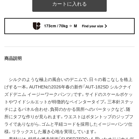
カートに入れる
173cm / 70kg
M
Find your size
商品説明
シルクのような極上の風合いのデニムで、日々の着こなしを格上
げする一本。AUTHENの2026年春の新作「AUT-182SD シルクナイ
ズドデニム イージーワークパンツ」です。サイドのスケールポケッ
トやワイドシルエットが特徴的なペインタータイプ。三本針ステッ
チによるパネル合わせ、負荷のかかる箇所へのバータックなど、随
所にタフな作りが見られます。ウエストはボタントップのジップフ
ライでありながら、ゴムと平紐コードを採用したイージーパンツ仕
様。リラックスした履き心地を実現しています。
素材には、特殊な撚糸技術「SUPERZERO」を用いたオリジナルデ