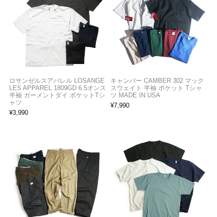
ロサンゼルスアパレル LOSANGE
キャンバー CAMBER 302 マック
LES APPAREL 1809GD 6.5オンス
スウェイト 半袖 ポケット Tシャ
半袖 ガーメントダイ ポケットTシ
ツ MADE IN USA
ャツ
¥
7,990
¥
3,990