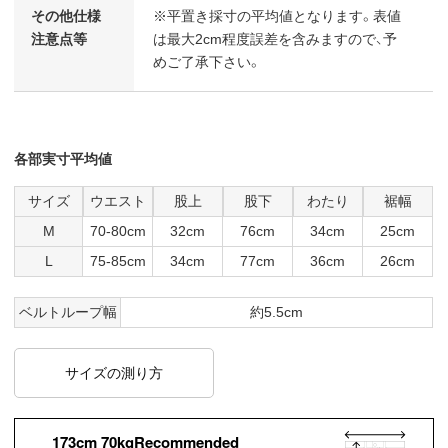
その他仕様
※平置き採寸の平均値となります。表値
注意点等
は最大2cm程度誤差を含みますので、予
めご了承下さい。
各部実寸平均値
サイズ
ウエスト
股上
股下
わたり
裾幅
M
70-80cm
32cm
76cm
34cm
25cm
L
75-85cm
34cm
77cm
36cm
26cm
ベルトループ幅
約5.5cm
サイズの測り方
173cm 70kgRecommended