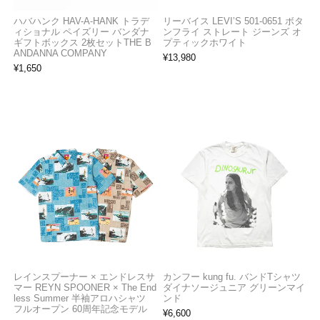
ハバハンク HAV-A-HANK トラデ
リーバイス LEVI’S 501-0651 ボタ
ィショナル ペイズリー バンダナ
ンフライ ストレート ジーンズ オ
ギフトボックス 2枚セットTHE B
プティックホワイト
ANDANNA COMPANY
¥
13,980
¥
1,650
レインスプーナー × エンドレスサ
カンフー kung fu. バンドTシャツ
マー REYN SPOONER × The End
ダイナソージュニア グリーンマイ
less Summer 半袖アロハシャツ
ンド
フルオープン 60周年記念モデル
¥
6,600