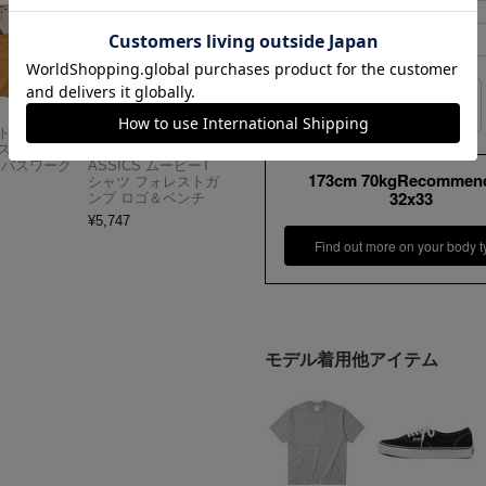
ベルトループ幅
サイズの測り方
Carhartt
アメリカンクラシッ
スドフィッ
クス AMERICAN CL
ンバスワーク
ASSICS ムービーT
173cm 70kgRecommen
シャツ フォレストガ
32x33
ンプ ロゴ＆ベンチ
¥
5,747
Find out more on your body t
モデル着用他アイテム