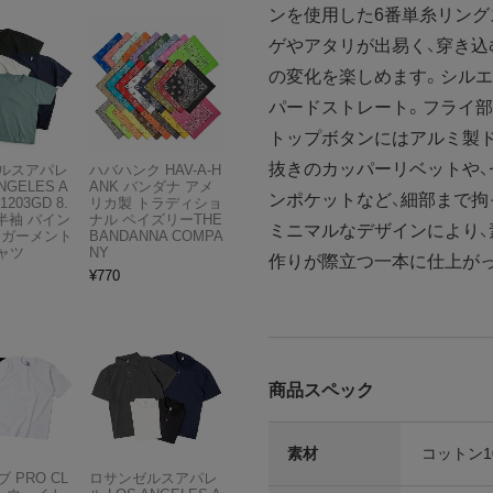
ンを使用した6番単糸リング
ゲやアタリが出易く、穿き
の変化を楽しめます。シルエ
パードストレート。フライ部
トップボタンにはアルミ製
抜きのカッパーリベットや
ルスアパレ
ハバハンク HAV-A-H
NGELES A
ANK バンダナ アメ
ンポケットなど、細部まで拘
1203GD 8.
リカ製 トラディショ
半袖 バイン
ナル ペイズリーTHE
ミニマルなデザインにより、
 ガーメント
BANDANNA COMPA
ャツ
NY
作りが際立つ一本に仕上が
¥
770
商品スペック
素材
コットン10
 PRO CL
ロサンゼルスアパレ