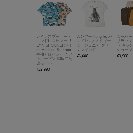
レインスプーナー ×
カンフー kung fu. バ
カーハート 
エンドレスサマー R
ンドTシャツ ダイナ
リラック
EYN SPOONER × T
ソージュニア グリー
ト キャ
he Endless Summer
ンマインド
ショーツ
半袖アロハシャツ フ
¥
6,600
¥
9,900
ルオープン 60周年記
念モデル
¥
22,990