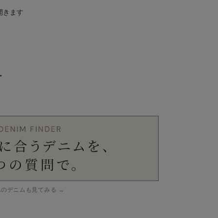
開きます
ー
他のデニムも見てみる →