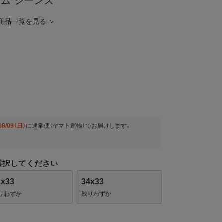
ム ジーンズ
 の商品一覧を見る ＞
08/09（日）
に
通常便（ヤマト運輸）
でお届けします。
選択してください
2x33
34x33
りわずか
残りわずか