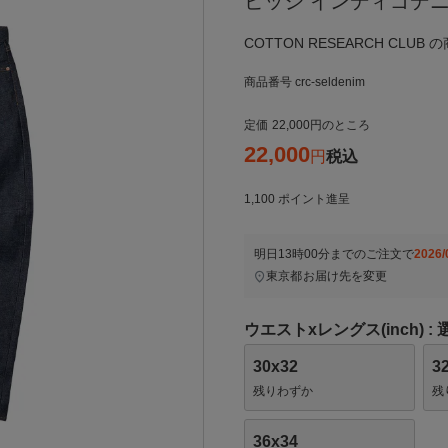
ビッジ インディゴデニ
COTTON RESEARCH CLUB
商品番号
crc-seldenim
定価
22,000
のところ
22,000
税込
1,100
ポイント進呈
明日
13時00分
までのご注文で
2026/
東京都
お届け先を変更
ウエストxレングス(inch)
30x32
3
残りわずか
残
36x34