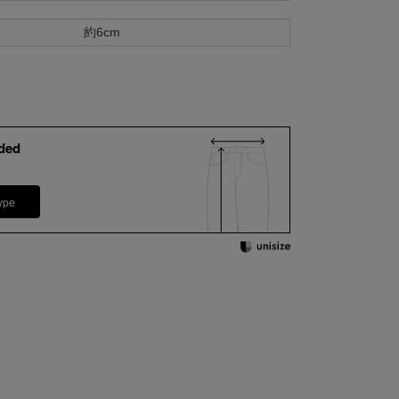
約6cm
ded
ype