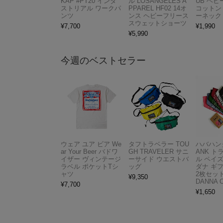
KAP #PT20 インダ
ル LOSANGELES A
UB ヘ
ストリアル ワークパ
PPAREL HF02 14オ
コットン
ンツ
ンス ヘビーフリース
ーネック
スウェットショーツ
¥
7,700
¥
1,990
¥
5,990
今週のベストセラー
ウェア ユア ビア We
タフトラベラー TOU
ハバハンク
ar Your Beer バドワ
GH TRAVELER サニ
ANK 
イザー ヴィンテージ
ーサイド ウエストバ
ル ペイ
ラベル ポケットTシ
ッグ
ダナ ギ
ャツ
2枚セット
¥
9,350
DANNA 
¥
7,700
¥
1,650