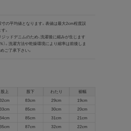
採寸の平均値となります。表値は最大2cm程度誤
ます。
リジッドデニムのため、洗濯後に縮みが生じます
3％）。洗濯方法や乾燥環境により縮率は前後しま
予めご了承下さい。
股上
股下
わたり
裾幅
32cm
83cm
29cm
19cm
33cm
85cm
30cm
20cm
34cm
85cm
31cm
21cm
35cm
87cm
32cm
22cm