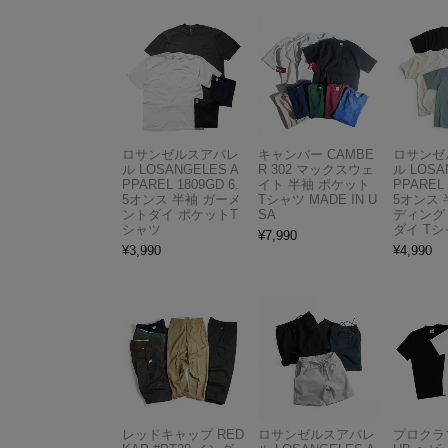
ロサンゼルスアパレ
キャンバー CAMBE
ロサンゼ
ル LOSANGELES A
R 302 マックスウェ
ル LOSA
PPAREL 1809GD 6.
イト 半袖 ポケット
PPAREL 
5オンス 半袖 ガーメ
Tシャツ MADE IN U
5オンス 
ントダイ ポケットT
SA
ディング
シャツ
ダイ Tシ
¥
7,990
¥
3,990
¥
4,990
レッドキャップ RED
ロサンゼルスアパレ
プロクラブ