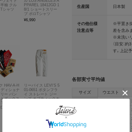
ビーウェイト
ル LOS ANGELES A
 半袖 クル
PPAREL 18412GD 1
生産国
日本製
 Tシャツ
8/1 ショートスリー
ブ ポロTシャツ
¥
6,990
その他仕様
※平置き
注意点等
差を含み
※未洗い
（目安：約
す。上記
各部実寸平均値
 HAV-A-H
リーバイス LEVI’S 5
トラディショナ
01-0651 ボタンフラ
サイズ
ウエスト
ズリー バン
イ ストレート ジー
フトボックス
ンズ オプティックホ
30x32
81cm
THE BAN
ワイト
COMPANY
¥
13,980
32x33
86cm
34x33
91cm
36x34
96cm