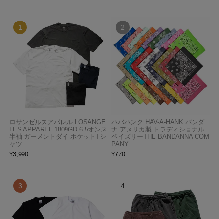
ロサンゼルスアパレル LOSANGE
ハバハンク HAV-A-HANK バンダ
LES APPAREL 1809GD 6.5オンス
ナ アメリカ製 トラディショナル
半袖 ガーメントダイ ポケットTシ
ペイズリーTHE BANDANNA COM
ャツ
PANY
¥
3,990
¥
770