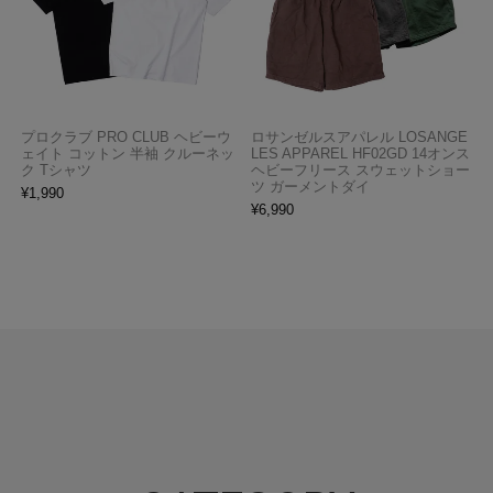
プロクラブ PRO CLUB ヘビーウ
ロサンゼルスアパレル LOSANGE
ェイト コットン 半袖 クルーネッ
LES APPAREL HF02GD 14オンス
ク Tシャツ
ヘビーフリース スウェットショー
ツ ガーメントダイ
¥
1,990
¥
6,990