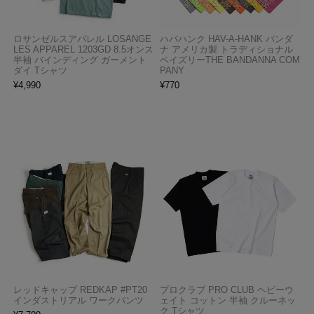
ロサンゼルスアパレル LOSANGE
ハバハンク HAV-A-HANK バンダ
LES APPAREL 1203GD 8.5オンス
ナ アメリカ製 トラディショナル
半袖 バインディング ガーメント
ペイズリーTHE BANDANNA COM
ダイ Tシャツ
PANY
¥
4,990
¥
770
レッドキャップ REDKAP #PT20
プロクラブ PRO CLUB ヘビーウ
インダストリアル ワークパンツ
ェイト コットン 半袖 クルーネッ
ク Tシャツ