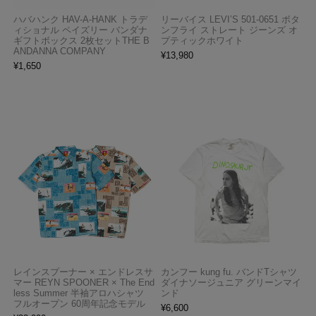
ハバハンク HAV-A-HANK トラデ
リーバイス LEVI’S 501-0651 ボタ
ィショナル ペイズリー バンダナ
ンフライ ストレート ジーンズ オ
ギフトボックス 2枚セットTHE B
プティックホワイト
ANDANNA COMPANY
¥
13,980
¥
1,650
レインスプーナー × エンドレスサ
カンフー kung fu. バンドTシャツ
マー REYN SPOONER × The End
ダイナソージュニア グリーンマイ
less Summer 半袖アロハシャツ
ンド
フルオープン 60周年記念モデル
¥
6,600