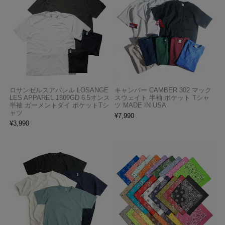
ロサンゼルスアパレル LOSANGE
キャンバー CAMBER 302 マック
LES APPAREL 1809GD 6.5オンス
スウェイト 半袖 ポケット Tシャ
半袖 ガーメントダイ ポケットTシ
ツ MADE IN USA
ャツ
¥
7,990
¥
3,990