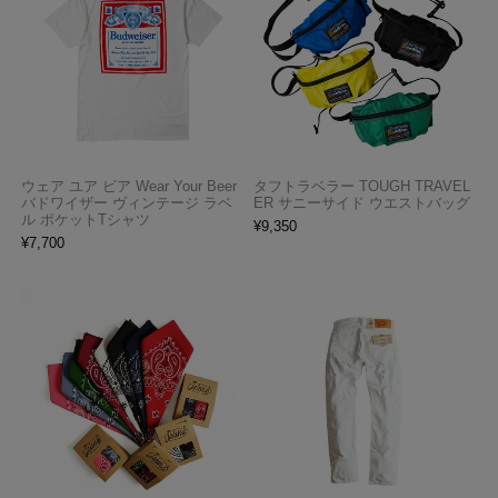
ウェア ユア ビア Wear Your Beer
タフトラベラー TOUGH TRAVEL
バドワイザー ヴィンテージ ラベ
ER サニーサイド ウエストバッグ
ル ポケットTシャツ
¥
9,350
¥
7,700